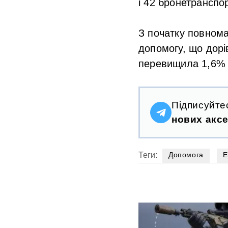
і 42 бронетранспо
З початку повнома
допомогу, що дорі
перевищила 1,6% 
Підписуйте
нових аксе
Теги:
Допомога
Е