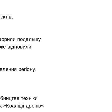
єктів,
оворили подальшу
 вже відновили
влення регіону.
бництва техніки
х «Коаліції дронів»