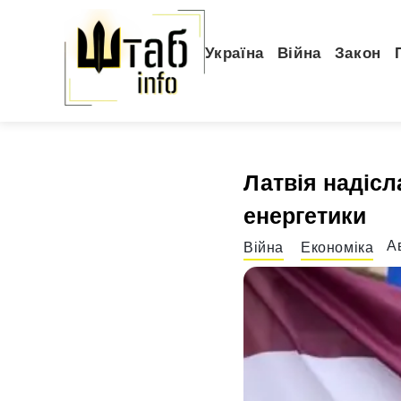
Україна
Війна
Закон
Латвія надісл
енергетики
А
Війна
Економіка