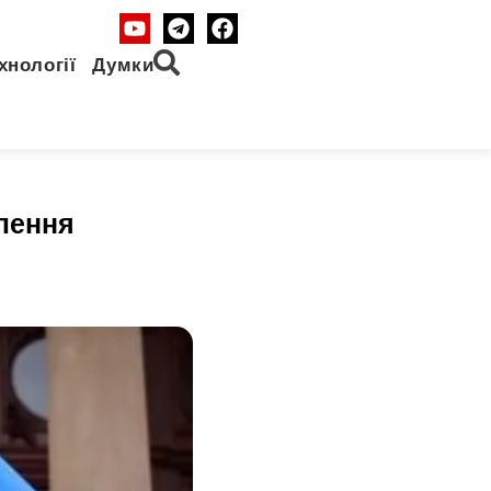
хнології
Думки
влення