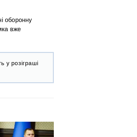
ні оборонну
мка вже
ь у розіграші