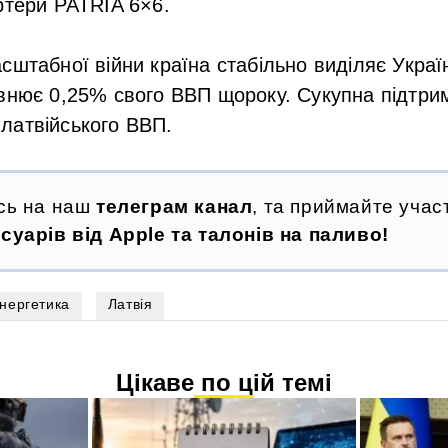
ртери PATRIA 6×6.
сштабної війни країна стабільно виділяє Украї
внює 0,25% свого ВВП щороку. Сукупна підтри
латвійського ВВП.
сь на наш
телеграм канал
, та приймайте участ
суарів від Apple та талонів на паливо!
нергетика
Латвія
Цікаве по цій темі