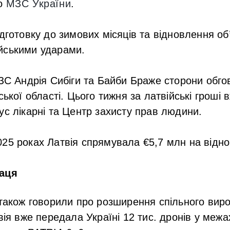
ло
МЗС України
.
дготовку до зимових місяців та відновлення об’
йськими ударами.
МЗС Андрія Сибіги та Байби Браже сторони обг
ської області. Цього тижня за латвійські гроші
ус лікарні та Центр захисту прав людини.
25 роках Латвія спрямувала €5,7 млн на відно
раця
 також говорили про розширення спільного виро
вія вже передала Україні 12 тис. дронів у межа