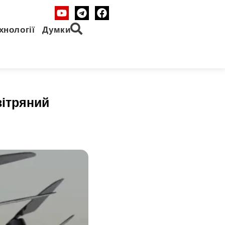
хнології
Думки
вітряний