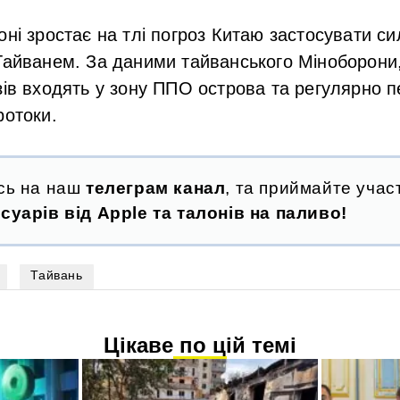
оні зростає на тлі погроз Китаю застосувати с
Тайванем. За даними тайванського Міноборони, 
зів входять у зону ППО острова та регулярно 
ротоки.
сь на наш
телеграм канал
, та приймайте участ
суарів від Apple та талонів на паливо!
Тайвань
Цікаве по цій темі