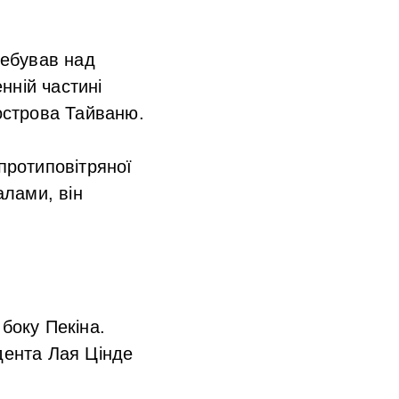
ребував над
нній частині
 острова Тайваню.
 протиповітряної
лами, він
.
боку Пекіна.
дента Лая Цінде