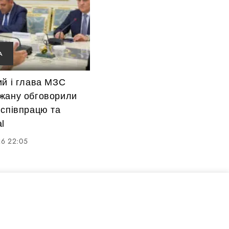
А
ий і глава МЗС
жану обговорили
 співпрацю та
l
26 22:05