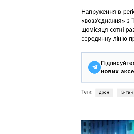
Напруження в регі
«воззʼєднання» з 
щомісяця сотні ра
серединну лінію п
Підписуйте
нових аксе
Теги:
дрон
Китай