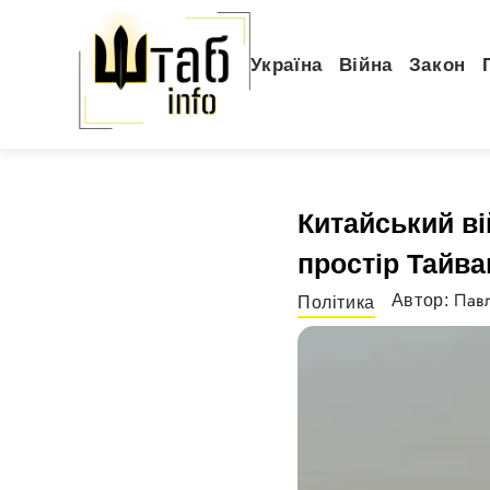
Україна
Війна
Закон
Китайський ві
простір Тайв
Павл
Автор:
Політика