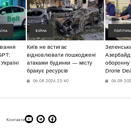
АЇНА
ВІЙНА
ПОЛІТИК
ування
Київ не встигає
Зеленськ
GPT:
відновлювати пошкоджені
Азербайд
Україні
атаками будинки — місту
оборонну
бракує ресурсів
Drone Dea
06.08.2026 22:40
06.08.20
Контакти