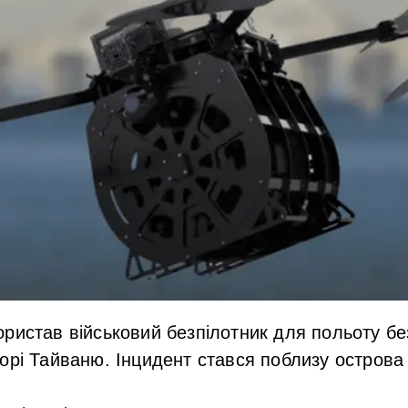
ристав військовий безпілотник для польоту б
орі Тайваню. Інцидент стався поблизу острова