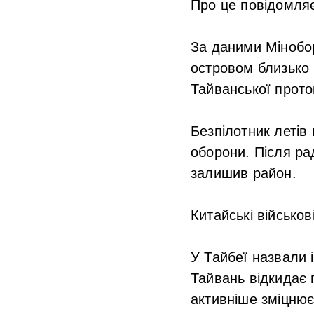
Про це повідомля
За даними Мінобо
островом близько 
Тайванської прото
Безпілотник летів
оборони. Після р
залишив район.
Китайські військо
У Тайбеї назвали 
Тайвань відкидає 
активніше зміцнює