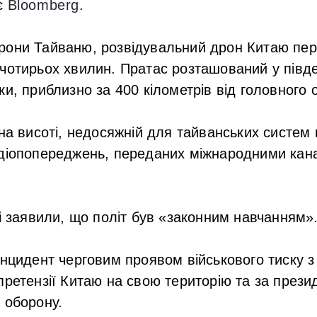
є
Bloomberg
.
рони Тайваню, розвідувальний дрон Китаю пе
чотирьох хвилин. Пратас розташований у півде
ки, приблизно за 400 кілометрів від головного
 на висоті, недосяжній для тайванських систем
адіопопереджень, переданих міжнародними кана
ві заявили, що політ був «законним навчанням»
інцидент черговим проявом військового тиску з 
претензії Китаю на свою територію та за прези
 оборону.