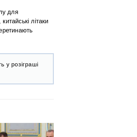
илу для
китайські літаки
перетинають
ь у розіграші