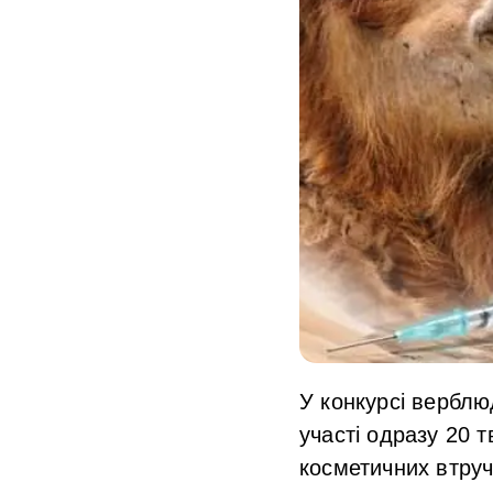
У
конкурсі верблю
участі одразу 20 т
косметичних втруча