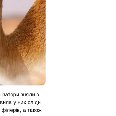
ізатори зняли з
явила у них сліди
 філерів, а також