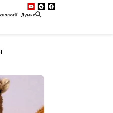
хнології
Думки
н