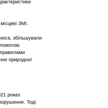
арактеристики
місцеві ЗМІ.
носа, збільшували
допомогою
і правилами
ння природної
021 роках
 порушення. Тоді