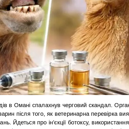
дів в Омані
спалахнув черговий скандал. Орган
варин після того, як ветеринарна перевірка ви
нь. Йдеться про ін’єкції ботоксу, використання