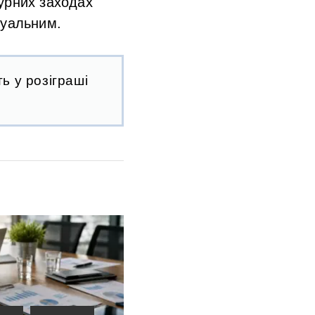
урних заходах
туальним.
ь у розіграші