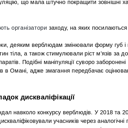
уляцію, що мала штучно покращити зовнішні х
ють організатори
заходу, на яких посилаються 
рки, деяким верблюдам змінювали форму губ і 
тин тіла, а також стимулювали ріст м’язів за 
аратів. Подібні маніпуляції суворо заборонен
в в Омані
, адже змагання передбачає оцінюва
адок дискваліфікації
ндал навколо
конкурсу верблюдів
. У 2018 та 2
дискваліфіковували учасників через аналогічні