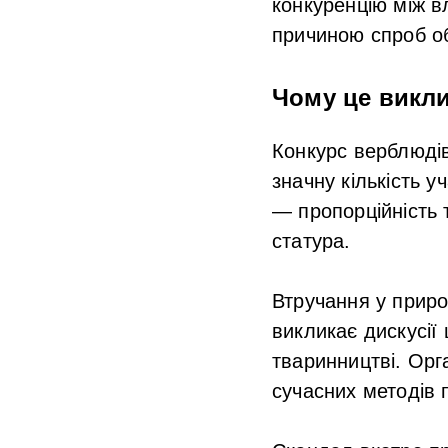
конкуренцію між в
причиною спроб об
Чому це викли
Конкурс верблюді
значну кількість у
— пропорційність 
статура.
Втручання у приро
викликає дискусії
тваринництві. Орг
сучасних методів 