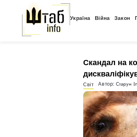
Україна
Війна
Закон
Скандал на ко
дискваліфікув
Старун І
Автор:
Світ