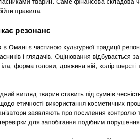
ласниками тварин. Саме фінансова складова ч
ійти правила.
кає резонанс
в в Омані
є частиною культурної традиції регіон
часників і глядачів. Оцінювання відбувається за
тіла, форма голови, довжина вій, колір шерсті 
дний вигляд тварин ставить під сумнів чесніст
 щодо етичності використання косметичних про
анізатори заявляють про посилення контролю 
перевірки для запобігання подібним порушенн