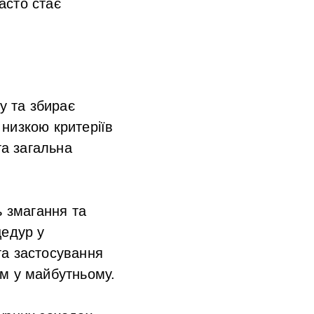
асто стає
у та збирає
 низкою критеріїв
та загальна
ь змагання та
цедур у
та застосування
ям у майбутньому.