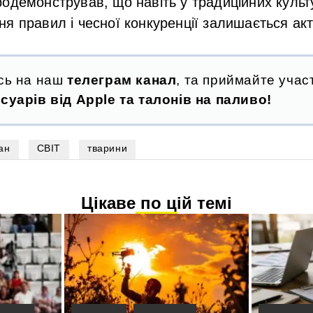
одемонстрував, що навіть у традиційних культ
я правил і чесної конкуренції залишається ак
сь на наш
телеграм канал
, та приймайте участ
суарів від Apple та талонів на паливо!
ан
СВІТ
тварини
Цікаве по цій темі