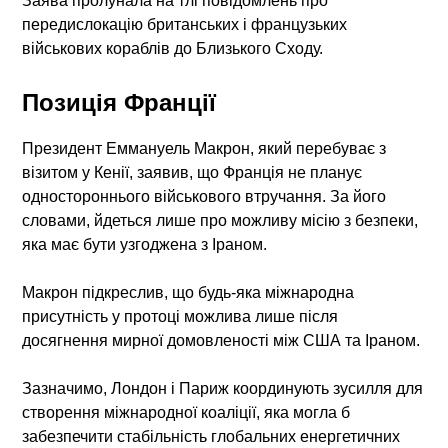
Заява пролунала на тлі повідомлень про
передислокацію британських і французьких
військових кораблів до Близького Сходу.
Позиція Франції
Президент Еммануель Макрон, який перебуває з
візитом у Кенії, заявив, що Франція не планує
одностороннього військового втручання. За його
словами, йдеться лише про можливу місію з безпеки,
яка має бути узгоджена з Іраном.
Макрон підкреслив, що будь-яка міжнародна
присутність у протоці можлива лише після
досягнення мирної домовленості між США та Іраном.
Зазначимо, Лондон і Париж координують зусилля для
створення міжнародної коаліції, яка могла б
забезпечити стабільність глобальних енергетичних