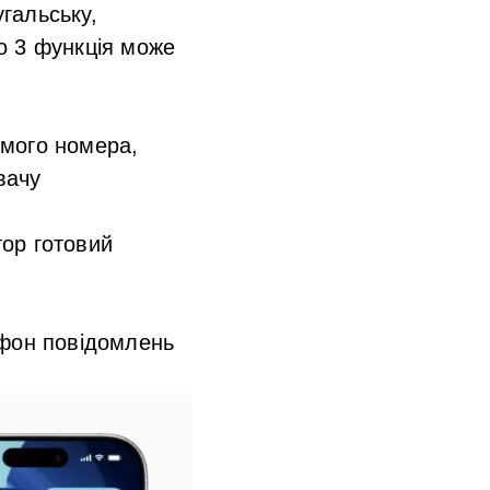
угальську,
o 3
функція може
омого номера,
вачу
тор готовий
 фон повідомлень