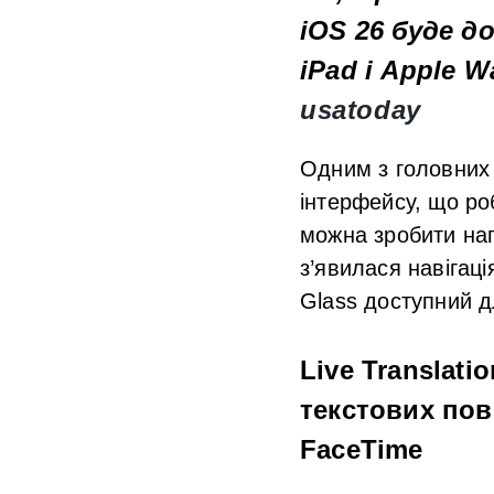
iOS 26 буде д
iPad і Apple 
usatoday
Одним з головних
інтерфейсу, що р
можна зробити нап
з’явилася навігац
Glass доступний 
Live Translatio
текстових пов
FaceTime