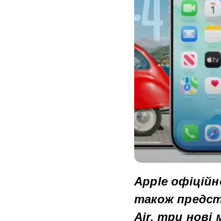
Apple офіційн
також предста
Air, три нові