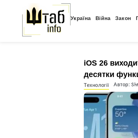
Україна
Війна
Закон
iOS 26 виходи
десятки функц
Sh
Автор:
Технології