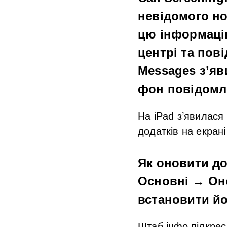
невідомого ном
цю інформаці
центрі та пов
Messages
з’яв
фон повідомл
На
iPad
з’явилася
додатків на екрані
Як оновити до
Основні → Он
встановити й
Штаб.інфо
підкрес