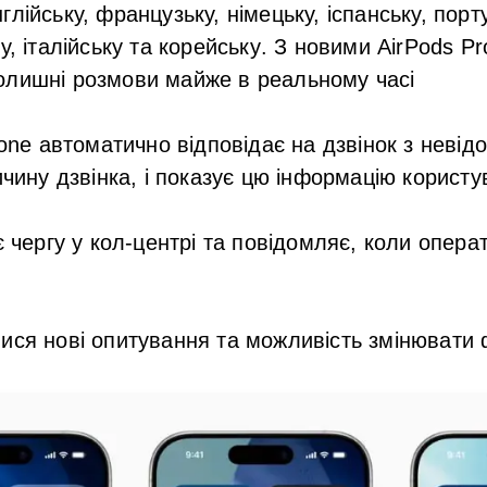
глійську, французьку, німецьку, іспанську, порт
у, італійську та корейську
. З новими
AirPods Pr
олишні розмови майже в реальному часі
hone автоматично відповідає на дзвінок з невід
ичину дзвінка, і показує цю інформацію користу
є чергу у кол-центрі та повідомляє, коли опера
ися нові опитування та можливість змінювати