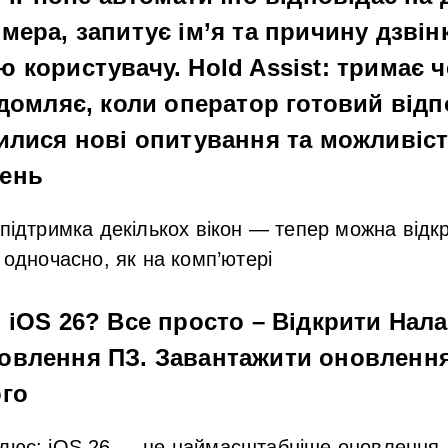
ера, запитує ім’я та причину дзвінк
ю користувачу.
Hold Assist
: тримає ч
ідомляє, коли оператор готовий відп
илися нові опитування та можливіс
ень
підтримка декількох вікон
— тепер можна відкр
 одночасно, як на комп’ютері
 iOS 26? Все просто – Відкрити
Нал
овлення ПЗ
. Завантажити оновлення
ого
лює: iOS 26 — це
наймасштабніше оновлення A