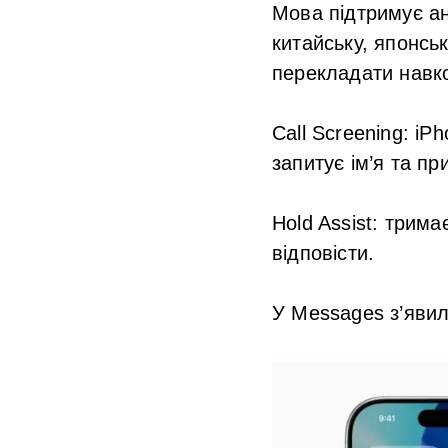
Мова підтримує
ан
китайську, японськ
перекладати навк
Call Screening
: iP
запитує ім’я та пр
Hold Assist
: трима
відповісти.
У
Messages
з’явил