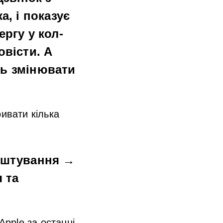
а, і показує
ергу у кол-
овісти. А
ть змінювати
ивати кілька
аштування →
 та
pple за останні