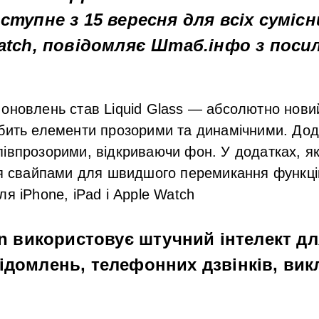
оступне з 15 вересня для всіх сумісн
Watch, повідомляє Штаб.інфо з поси
 оновлень став
Liquid Glass
— абсолютно нови
обить елементи
прозорими та динамічними
. Дод
івпрозорими, відкриваючи фон. У додатках, я
ія свайпами для швидшого перемикання функцій
для
iPhone, iPad і Apple Watch
n
використовує
штучний інтелект
дл
ідомлень, телефонних дзвінків, вик