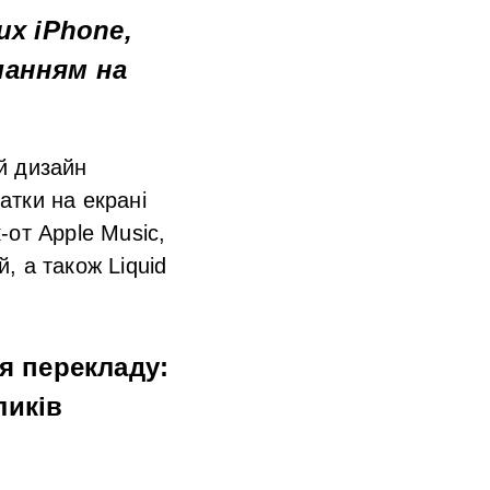
их iPhone,
ланням на
й дизайн
атки на екрані
к-от
Apple Music
,
, а також Liquid
я перекладу:
ликів