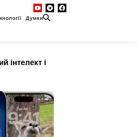
хнології
Думки
й інтелект і