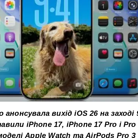
о анонсувала вихід iOS 26 на заході 
вили iPhone 17, iPhone 17 Pro і Pro
 моделі Apple Watch та AirPods Pro 