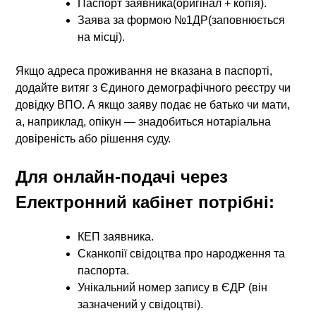
Паспорт заявника(оригінал + копія).
Заява за формою №1ДР(заповнюється
на місці).
Якщо адреса проживання не вказана в паспорті,
додайте витяг з Єдиного демографічного реєстру чи
довідку ВПО. А якщо заяву подає не батько чи мати,
а, наприклад, опікун — знадобиться нотаріальна
довіреність або рішення суду.
Для онлайн-подачі через
Електронний кабінет потрібні:
КЕП заявника.
Сканкопії свідоцтва про народження та
паспорта.
Унікальний номер запису в ЄДР (він
зазначений у свідоцтві).