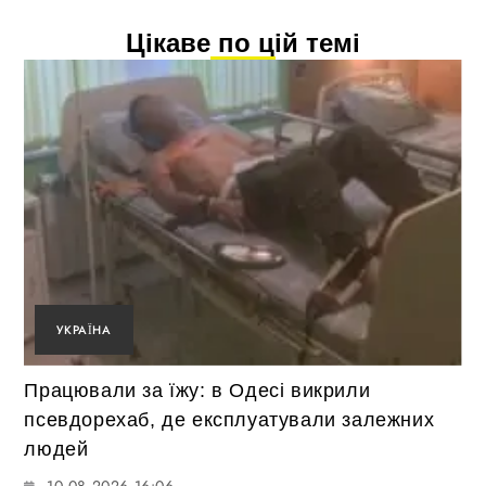
Цікаве по цій темі
УКРАЇНА
Працювали за їжу: в Одесі викрили
псевдорехаб, де експлуатували залежних
людей