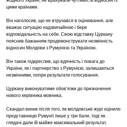
жодного Україні, не врахували чутливість відносин із
цими країнами.
Він наголосив, що не втручався в оцінювання, але
вважає ситуацію надзвичайною і бере
відповідальність на себе. Свою відставку Цуркану
пояснив бажанням продемонструвати незмінність
відносин Молдови з Румунією та Україною.
Він також підкреслив, що вдячність і повага до
України, як і партнерство з Румунією, залишаються
незмінними, попри результати голосування.
Цуркану виконуватиме обов’язки до призначення
нового керівника мовника.
Скандал виник після того, як молдовське журі оцінило
представницю Румунії лише у три бали, тоді як
глядачі дали їй майже максимальний результат.