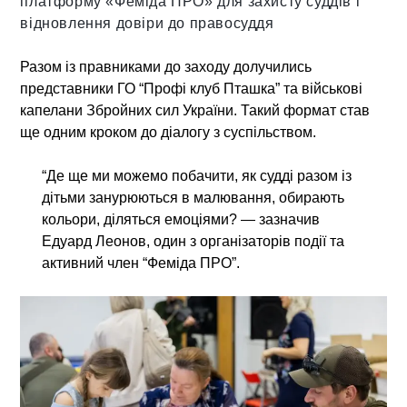
платформу «Феміда ПРО» для захисту суддів і
відновлення довіри до правосуддя
Разом із правниками до заходу долучились
представники ГО “Профі клуб Пташка”
та
військові
капелани Збройних сил України
. Такий формат став
ще одним кроком до діалогу з суспільством.
“Де ще ми можемо побачити, як судді разом із
дітьми занурюються в малювання, обирають
кольори, діляться емоціями? — зазначив
Едуард Леонов
, один з організаторів події та
активний член “Феміда ПРО”.