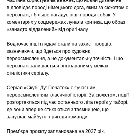
Частина користувачів вважає, що новий дизайн не
відповідає породі німецького дога, яким за сюжетом є
персонаж, і більше нагадує інші породи собак. У
коментарях у соцмережах лунала критика, що образ
«занадто віддалений» від оригіналу.
Водночас інші глядачі стали на захист творців,
зазначаючи, що йдеться про художнє
переосмислення, а не документальну точність, і що
персонаж залишається впізнаваним у межах
стилістики серіалу.
Серіал «Скубі-Ду: Початок» є сучасним
переосмисленням класичної історії. За сюжетом, події
розгортаються під час останнього літа героїв у таборі,
де вони вперше стикаються з таємницею, що
запускає майбутні пригоди команди.
Прем’єра проєкту запланована на 2027 рік.