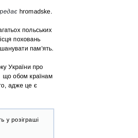
ередає
hromadske.
агатьох польських
місця поховань
вшанувати пам’ять.
оку України про
, що обом країнам
о, адже це є
ь у розіграші