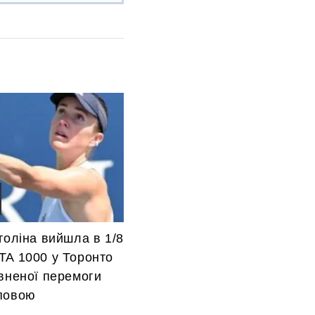
толіна вийшла в 1/8
TA 1000 у Торонто
вненої перемоги
повою