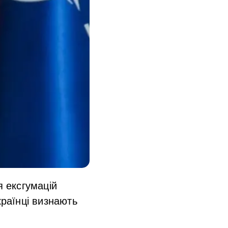
 ексгумацій
країнці визнають