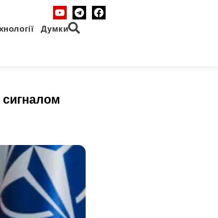
хнології
Думки
и сигналом