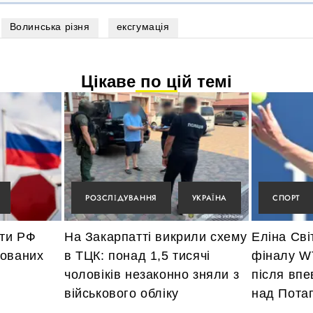
Волинська різня
ексгумація
Цікаве по цій темі
РОЗСЛІДУВАННЯ
УКРАЇНА
СПОРТ
оти РФ
На Закарпатті викрили схему
Еліна Сві
сованих
в ТЦК: понад 1,5 тисячі
фіналу W
чоловіків незаконно зняли з
після впе
військового обліку
над Пота