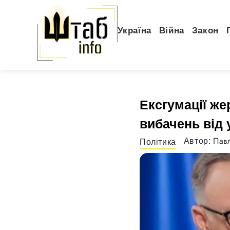
Україна
Війна
Закон
Ексгумації же
вибачень від 
Павл
Автор:
Політика