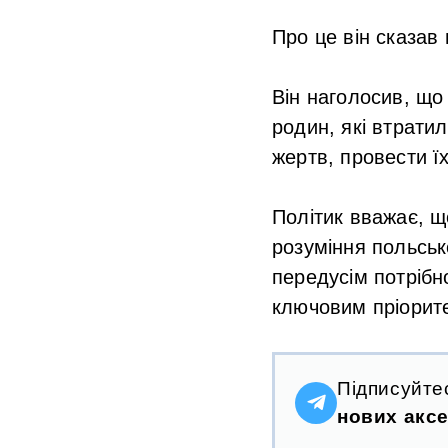
Про це він сказав
Він наголосив, що
родин, які втрати
жертв, провести ї
Політик вважає, щ
розуміння польськ
передусім потрібн
ключовим пріорит
Підписуйте
нових аксе