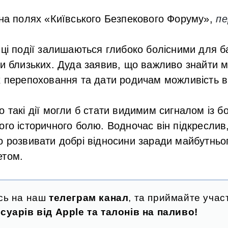
 на полях «Київського Безпекового Форуму»,
п
 ці події залишаються глибоко болісними для б
ли близьких. Дуда заявив, що важливо знайти 
х перепоховання та дати родичам можливість 
о такі дії могли б стати видимим сигналом із б
ого історичного болю. Водночас він підкреслив
о розвивати добрі відносини заради майбутньог
етом.
сь на наш
телеграм канал
, та приймайте участ
суарів від Apple та талонів на паливо!