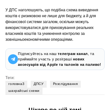
У ДПС наголошують, що подібна схема виведення
коштів є ризиковою не лише для бюджету, а й для
фінансової системи загалом, оскільки можуть
використовуватися для приховування реальних
власників коштів та уникнення контролю за
зовнішньоекономічними операціями.
Підписуйтесь на наш
телеграм канал
, та
приймайте участь у розіграші
нових
аксесуарів від Apple та талонів на паливо!
Теги:
головна3
ДПСУ
Розслідування
шахрайські схеми
Цікаве по цій темі