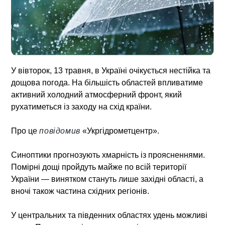
У вівторок, 13 травня, в Україні очікується нестійка та
дощова погода. На більшість областей впливатиме
активний холодний атмосферний фронт, який
рухатиметься із заходу на схід країни.
Про це
повідомив
«Укргідрометцентр».
Синоптики прогнозують хмарність із проясненнями.
Помірні дощі пройдуть майже по всій території
України — винятком стануть лише західні області, а
вночі також частина східних регіонів.
У центральних та південних областях удень можливі