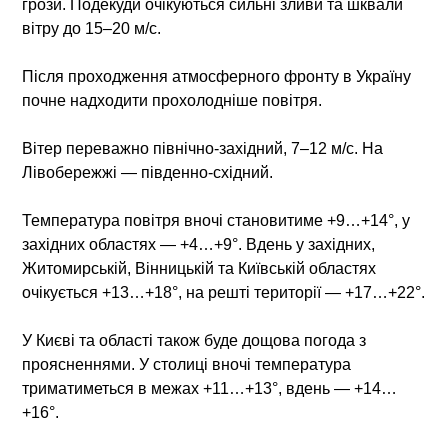
грози. Подекуди очікуються сильні зливи та шквали
вітру до 15–20 м/с.
Після проходження атмосферного фронту в Україну
почне надходити прохолодніше повітря.
Вітер переважно північно-західний, 7–12 м/с. На
Лівобережжі — південно-східний.
Температура повітря вночі становитиме +9…+14°, у
західних областях — +4…+9°. Вдень у західних,
Житомирській, Вінницькій та Київській областях
очікується +13…+18°, на решті території — +17…+22°.
У Києві та області також буде дощова погода з
проясненнями. У столиці вночі температура
триматиметься в межах +11…+13°, вдень — +14…
+16°.