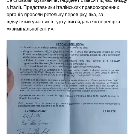
За словами музикантів, інцидент стався під час виїзду
з Італії. Представники італійських правоохоронних
органів провели ретельну перевірку, яка, за
відчуттями учасників гурту, виглядала як перевірка
«кримінальної еліти».