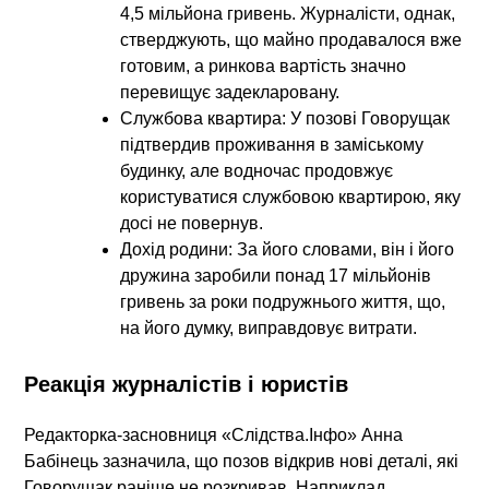
4,5 мільйона гривень. Журналісти, однак,
стверджують, що майно продавалося вже
готовим, а ринкова вартість значно
перевищує задекларовану.
Службова квартира:
У позові Говорущак
підтвердив проживання в заміському
будинку, але водночас продовжує
користуватися службовою квартирою, яку
досі не повернув.
Дохід родини:
За його словами, він і його
дружина заробили понад 17 мільйонів
гривень за роки подружнього життя, що,
на його думку, виправдовує витрати.
Реакція журналістів і юристів
Редакторка-засновниця «Слідства.Інфо» Анна
Бабінець зазначила, що позов відкрив нові деталі, які
Говорущак раніше не розкривав. Наприклад,