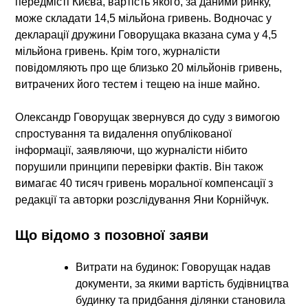
передмісті Києва, вартість якого, за даними ринку,
може складати 14,5 мільйона гривень. Водночас у
декларації дружини Говорущака вказана сума у 4,5
мільйона гривень. Крім того, журналісти
повідомляють про ще близько 20 мільйонів гривень,
витрачених його тестем і тещею на інше майно.
Олександр Говорущак звернувся до суду з вимогою
спростування та видалення опублікованої
інформації, заявляючи, що журналісти нібито
порушили принципи перевірки фактів. Він також
вимагає 40 тисяч гривень моральної компенсації з
редакції та авторки розслідування Яни Корнійчук.
Що відомо з позовної заяви
Витрати на будинок:
Говорущак надав
документи, за якими вартість будівництва
будинку та придбання ділянки становила