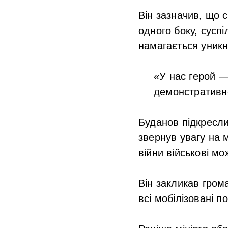
Він зазначив, що с
одного боку, сусп
намагається уникну
«У нас герой —
демонстративно
Буданов підкресли
звернув увагу на 
війни військові м
Він закликав гром
всі мобілізовані 