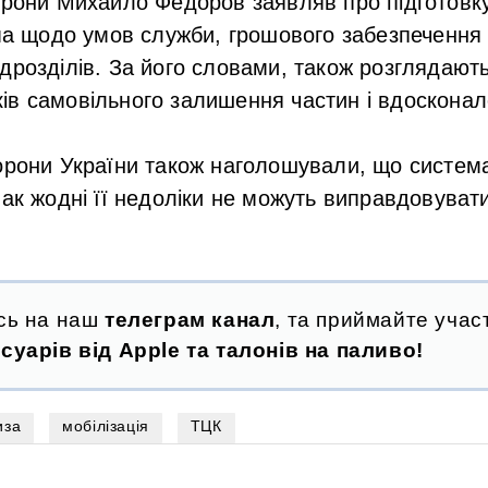
орони Михайло Федоров заявляв про підготовку
ема щодо умов служби, грошового забезпечення 
дрозділів. За його словами, також розглядают
ів самовільного залишення частин і вдоскона
орони України також наголошували, що система 
нак жодні її недоліки не можуть виправдовуват
сь на наш
телеграм канал
, та приймайте участ
суарів від Apple та талонів на паливо!
иза
мобілізація
ТЦК