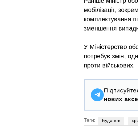
Раніше міністр об
мобілізації, зокр
комплектування пі
зменшення випадк
У Міністерство об
потребує змін, од
проти військових.
Підписуйте
нових аксе
Теги:
Буданов
кр