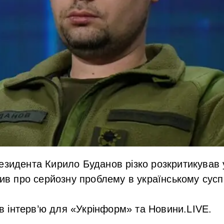
езидента Кирило Буданов різко розкритикував 
вив про серйозну проблему в українському суспі
в інтерв’ю для «Укрінформ» та Новини.LIVE.