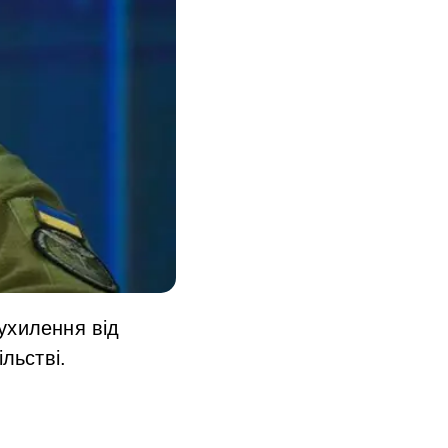
ухилення від
льстві.