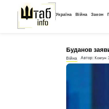
Україна
Війна
Закон
Буданов заяви
Ковтун 
Автор:
Війна