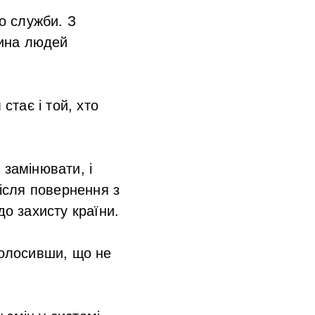
до служби. З
тина людей
стає і той, хто
 замінювати, і
після повернення з
до захисту країни.
голосивши, що не