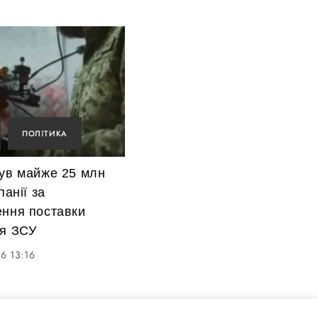
ПОЛІТИКА
нув майже 25 млн
панії за
ення поставки
ля ЗСУ
6 13:16