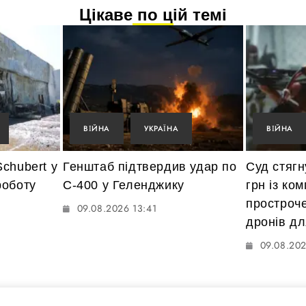
Цікаве по цій темі
ВІЙНА
УКРАЇНА
ВІЙНА
chubert у
Генштаб підтвердив удар по
Суд стяг
роботу
С-400 у Геленджику
грн із ком
простроч
09.08.2026 13:41
дронів д
09.08.202