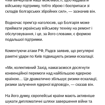
«Ми вичерпали наші можливості, щоб надавати
військову підтримку, тобто зброю і боєприпаси зі
складів болгарських збройних сил», — зазначив він.
Водночас прем’єр наголосив, що Болгарія може
приймати українську військову техніку на ремонт і
обслуговування, і це, за його словами, є формою
подальшої підтримки.
Коментуючи атаки РФ, Радєв заявив, що регулярні
ракетні удари по Київ підвищують ризики ескалації.
«Ми, колективний Захід, намагаємося досягнути
конвенційної перемоги над найбільшою ядерною
країною… Це драматично збільшує ризики ескалації,
ризики залучення ядерної відповіді», — сказав він.
На його думку, європейські країни мають активніше
шукати дипломатичні шляхи завершення війни та