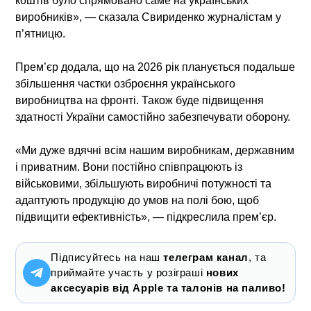
коштів було спрямовано саме на українських
виробників», — сказала Свириденко журналістам у
п’ятницю.
Прем’єр додала, що на 2026 рік планується подальше
збільшення частки озброєння українського
виробництва на фронті. Також буде підвищення
здатності України самостійно забезпечувати оборону.
«Ми дуже вдячні всім нашим виробникам, державним
і приватним. Вони постійно співпрацюють із
військовими, збільшують виробничі потужності та
адаптують продукцію до умов на полі бою, щоб
підвищити ефективність», — підкреслила прем’єр.
Підписуйтесь на наш
телеграм канал
, та
приймайте участь у розіграші
нових
аксесуарів від Apple та талонів на паливо!