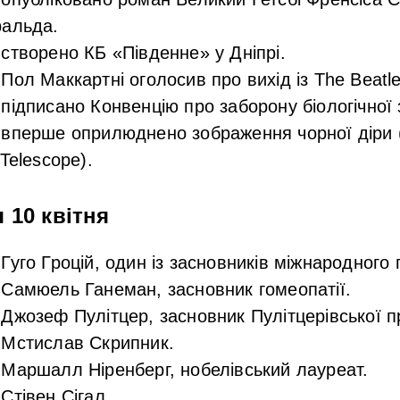
ральда.
створено КБ «Південне» у Дніпрі.
Пол Маккартні оголосив про вихід із The Beatle
підписано Конвенцію про заборону біологічної 
вперше оприлюднено зображення чорної діри (
Telescope).
 10 квітня
Гуго Гроцій, один із засновників міжнародного 
Самюель Ганеман, засновник гомеопатії.
Джозеф Пулітцер, засновник Пулітцерівської пр
Мстислав Скрипник.
Маршалл Ніренберг, нобелівський лауреат.
Стівен Сігал.