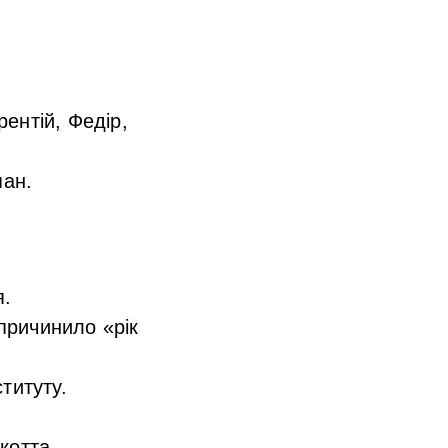
ентій, Федір,
пан.
я.
причинило «рік
титуту.
котта