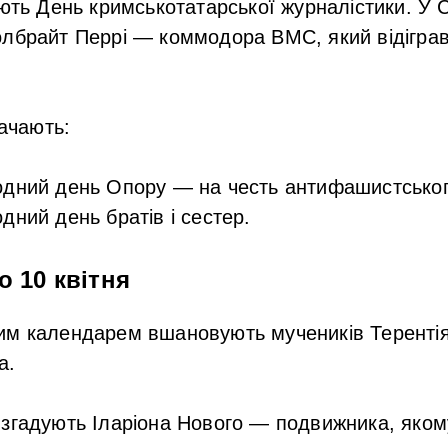
ають День кримськотатарської журналістики. 
олбрайт Перрі — коммодора ВМС, який відігра
начають:
одний день Опору
— на честь антифашистського
дний день братів і сестер
.
о 10 квітня
им календарем вшановують мучеників Терентія
а.
 згадують Іларіона Нового — подвижника, яко