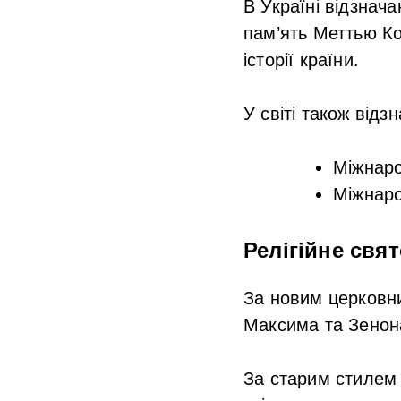
В Україні відзнач
пам’ять Меттью К
історії країни.
У світі також відз
Міжнар
Міжнаро
Релігійне свят
За новим церковн
Максима та Зенон
За старим стилем