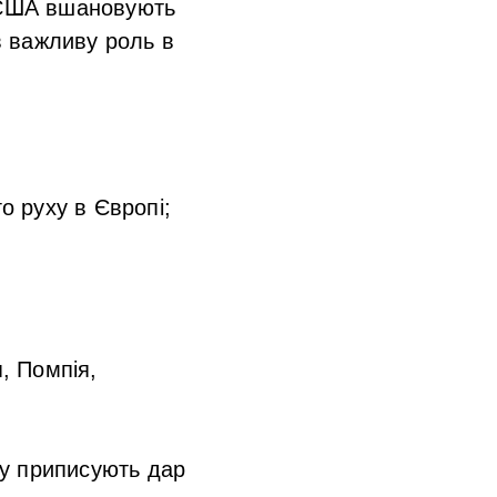
У США вшановують
в важливу роль в
 руху в Європі;
, Помпія,
му приписують дар