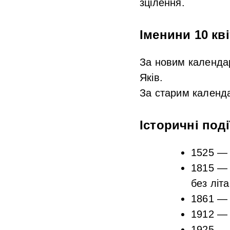
зцілення.
Іменини 10 кв
За новим календ
Яків.
За старим календ
Історичні поді
1525 — 
1815 — 
без літа
1861 — 
1912 — 
1925 — 