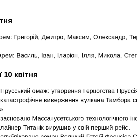
ітня
арем:
Григорій, Дмитро, Максим, Олександр, Тер
арем:
Василь, Іван, Іларіон, Ілля, Микола, Сте
ї 10 квітня
Прусський омаж: утворення Герцогства Пруссі
катастрофічне виверження вулкана Тамбора с
».
засновано Массачусетського технологічного інс
лайнер Титанік вирушив у свій перший рейс.
опубліковано роман Великий Гетсбі Френсіса С