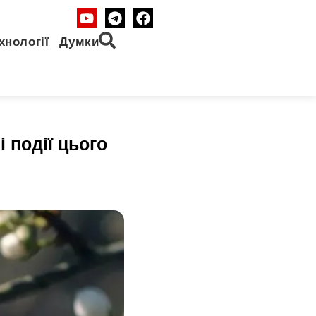
хнології
Думки
і події цього