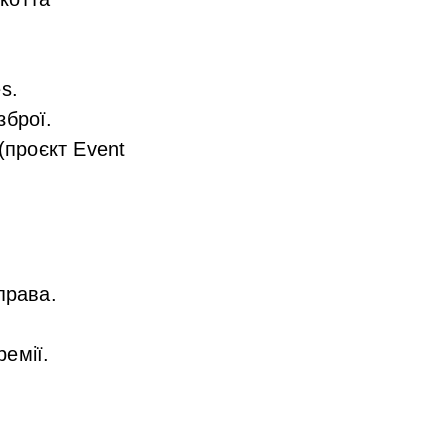
s.
зброї.
проєкт Event
права.
емії.