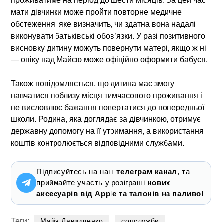
проживатиме на період до шести місяців. За цей час
мати дівчинки може пройти повторне медичне
обстеження, яке визначить, чи здатна вона надалі
виконувати батьківські обов’язки. У разі позитивного
висновку дитину можуть повернути матері, якщо ж ні
— опіку над Майєю може офіційно оформити бабуся.
Також повідомляється, що дитина має змогу
навчатися поблизу місця тимчасового проживання і
не висловлює бажання повертатися до попередньої
школи. Родина, яка доглядає за дівчинкою, отримує
державну допомогу на її утримання, а використання
коштів контролюється відповідними службами.
Підписуйтесь на наш
телеграм канал
, та
приймайте участь у розіграші
нових
аксесуарів від Apple та талонів на паливо!
Теги:
Майя Давидченко
соцслужби