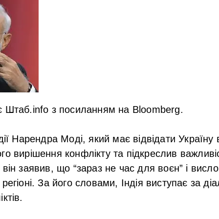
 Штаб.info з посиланням на Bloomberg.
дії Нарендра Моді, який має відвідати Україну 
го вирішення конфлікту та підкреслив важливіс
 він заявив, що “зараз не час для воєн” і висл
регіоні. За його словами, Індія виступає за діа
ктів.