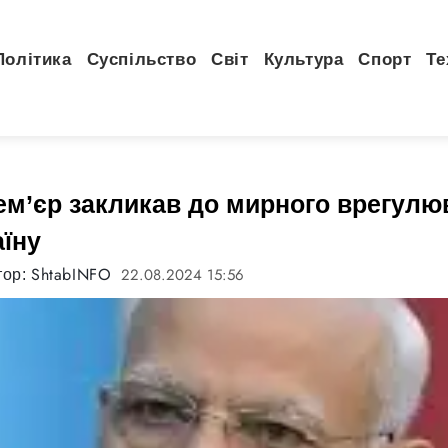
Політика
Суспільство
Світ
Культура
Спорт
Те
рем’єр закликав до мирного врегулю
аїну
ShtabINFO
22.08.2024 15:56
тор: