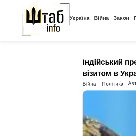
Україна
Війна
Закон
Індійський п
візитом в Укр
Ав
Війна
Політика