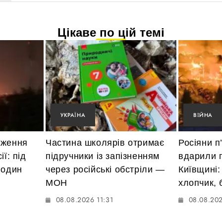
Цікаве по цій темі
УКРАЇНА
ВІЙНА
аження
Частина школярів отримає
Росіяни п
ї: під
підручники із запізненням
вдарили 
 один
через російські обстріли —
Київщині:
МОН
хлопчик, 
08.08.2026 11:31
08.08.202