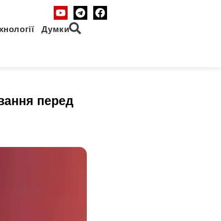
хнології
Думки
вання перед