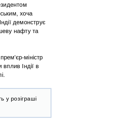
езидентом
ським, хоча
Індії демонструє
ешеву нафту та
прем’єр-міністр
 вплив Індії в
і.
ь у розіграші