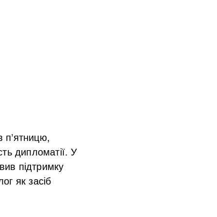
в п’ятницю,
ть дипломатії. У
овив підтримку
лог як засіб