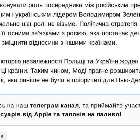
иконувати роль посередника між російським пр
ним і українським лідером Володимиром Зелен
льно цієї ролі не візьме. Політична стратегія 
 її тісними зв’язками з росією, яка постачає д
 зміцнити відносини з іншими країнами.
 історію незалежності Польщі та України жоден 
в ці країни. Таким чином, Моді прагне розширити
і, яка раніше не була в пріоритеті для Нью-Дел
сь на наш
телеграм канал
, та приймайте участ
суарів від Apple та талонів на паливо!
на