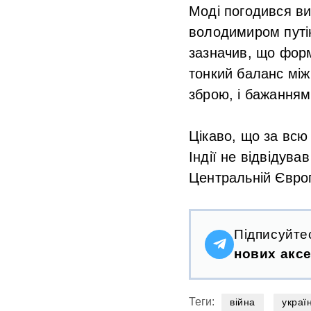
Моді погодився в
володимиром путі
зазначив, що форма
тонкий баланс між
зброю, і бажанням
Цікаво, що за всю
Індії не відвідува
Центральній Європ
Підписуйте
нових аксе
Теги:
війна
украї