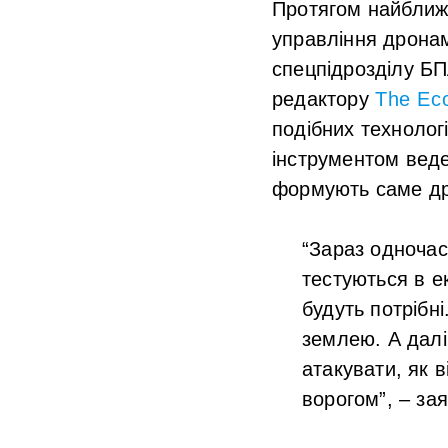
Протягом найближч
управління дронам
спецпідрозділу БП
редактору
The Ec
подібних технолог
інструментом веден
формують саме др
“Зараз одночас
тестуються в е
будуть потрібн
землею. А далі
атакувати, як в
ворогом”, – за