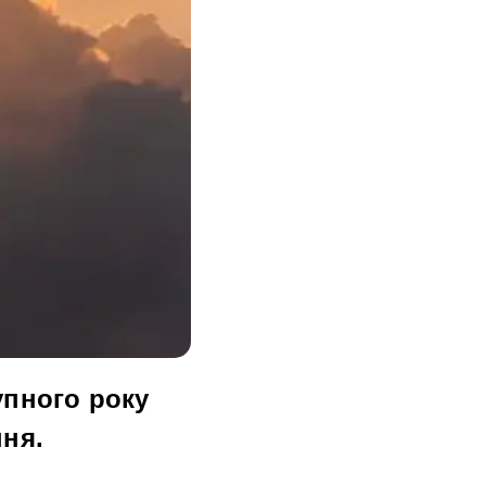
упного року
ння.