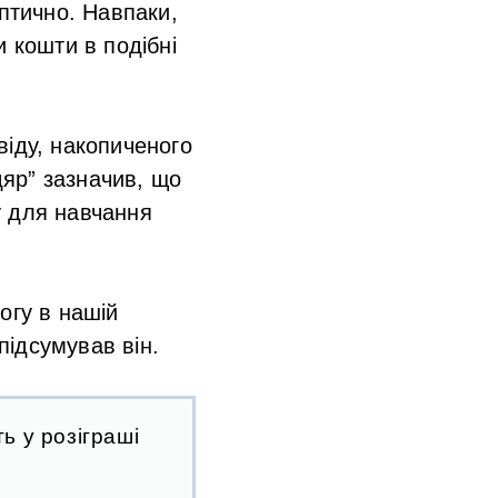
ептично. Навпаки,
и кошти в подібні
свіду, накопиченого
дяр” зазначив, що
ту для навчання
огу в нашій
підсумував він.
ь у розіграші