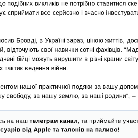
до подібних викликів не потрібно ставитися ск
ує сприймати все серйозно і вчасно інвестуват
лосив Бровді, в Україні зараз, ціною життів, до
й, відточують свої навички сотні фахівців. “Ма
дчені бійці можуть вирушити в різні країни сві
х тактик ведення війни.
ентом нашої практичної подяки за вашу допом
шу свободу, за нашу землю, за наші родини”, – 
сь на наш
телеграм канал
, та приймайте участ
суарів від Apple та талонів на паливо!