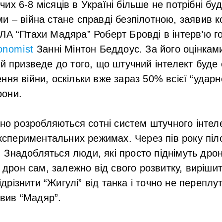
их 6-8 місяців в Україні більше не потрібні бу
и – війна стане справді безпілотною, заявив 
ЛА “Птахи Мадяра” Роберт Бровді в інтерв’ю 
onomist
Занні Мінтон Беддоус. За його оцінкам
ій призведе до того, що штучний інтелект буде
ня війни, оскільки вже зараз 50% всієї “ударно
они.
но розробляються сотні систем штучного інтеле
кспериментальних режимах. Через пів року піл
і. Знадобляться люди, які просто піднімуть дро
 дрон сам, залежно від свого розвитку, виріши
ідрізнити “Жигулі” від танка і точно не переплу
явив “Мадяр”.