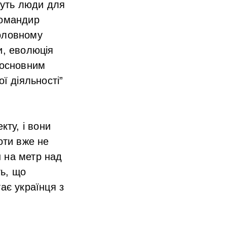
дуть люди для
командир
головному
и, еволюція
 основним
ї діяльності”
кту, і вони
оти вже не
н на метр над
ть, що
тає українця з