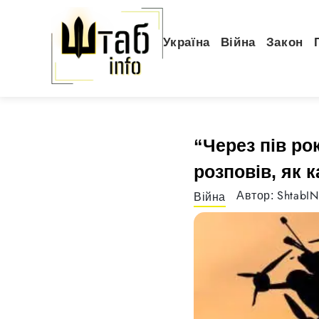
Україна
Війна
Закон
“Через пів ро
розповів, як 
ShtabI
Автор:
Війна