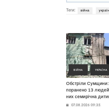
Теги:
війна
украї
ВІЙНА
УКРАЇНА
Обстріли Сумщини:
поранено 13 людей
них семирічна дити
07.08.2026 09:35