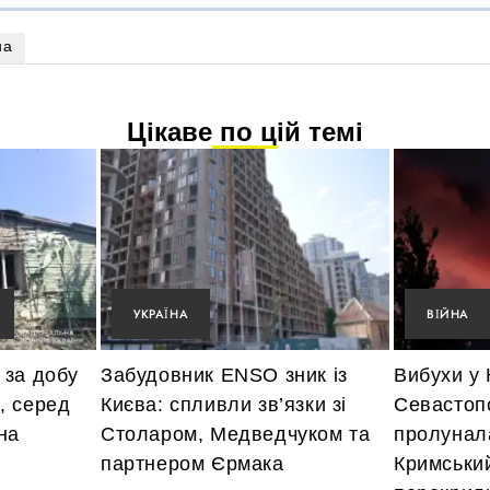
на
Цікаве по цій темі
УКРАЇНА
ВІЙНА
 за добу
Забудовник ENSO зник із
Вибухи у 
, серед
Києва: спливли зв’язки зі
Севастопо
на
Столаром, Медведчуком та
пролунала
партнером Єрмака
Кримський