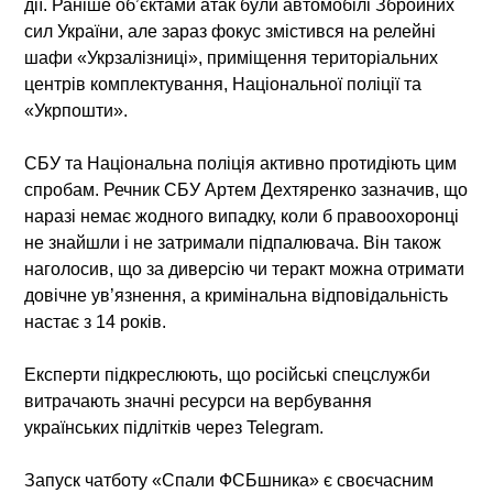
дії. Раніше об’єктами атак були автомобілі Збройних
сил України, але зараз фокус змістився на релейні
шафи «Укрзалізниці», приміщення територіальних
центрів комплектування, Національної поліції та
«Укрпошти».
СБУ та Національна поліція активно протидіють цим
спробам. Речник СБУ Артем Дехтяренко зазначив, що
наразі немає жодного випадку, коли б правоохоронці
не знайшли і не затримали підпалювача. Він також
наголосив, що за диверсію чи теракт можна отримати
довічне ув’язнення, а кримінальна відповідальність
настає з 14 років.
Експерти підкреслюють, що російські спецслужби
витрачають значні ресурси на вербування
українських підлітків через Telegram.
Запуск чатботу «Спали ФСБшника» є своєчасним