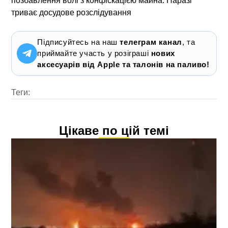
позбавлення волі з конфіскацією майна. Наразі
триває досудове розслідування
Підписуйтесь на наш
телеграм канал
, та
приймайте участь у розіграші
нових
аксесуарів від Apple та талонів на паливо!
Теги:
Цікаве по цій темі