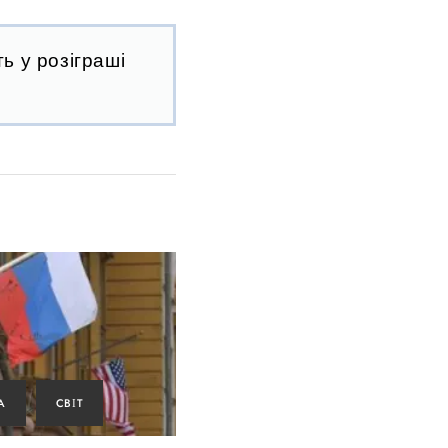
ь у розіграші
А
СВІТ