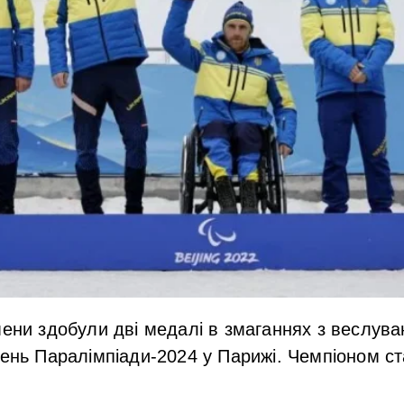
мени здобули дві медалі в змаганнях з веслува
день Паралімпіади-2024 у Парижі. Чемпіоном с