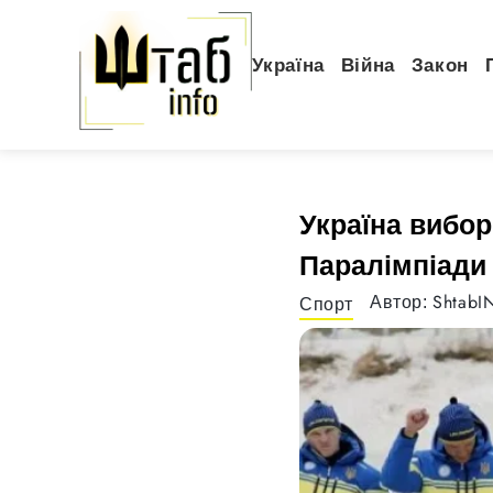
Україна
Війна
Закон
Україна вибор
Паралімпіади
ShtabI
Автор:
Спорт