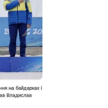
ння на байдарках і
тав Владислав