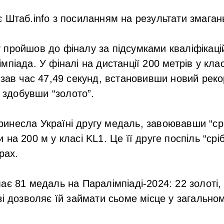
 Штаб.info з посиланням на результати змаган
пройшов до фіналу за підсумками кваліфікаційн
піада. У фіналі на дистанції 200 метрів у клас
азав час 47,49 секунд, встановивши новий рек
а здобувши “золото”.
несла Україні другу медаль, завоювавши “сріб
на 200 м у класі KL1. Це її друге поспіль “срі
рах.
ає 81 медаль на Паралімпіаді-2024: 22 золоті, 
зі дозволяє їй займати сьоме місце у загальн