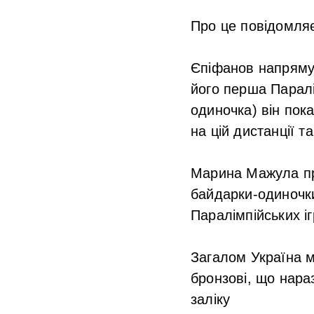
Про це повідомляє
Єпіфанов напряму 
його перша Паралім
одиночка) він пок
на цій дистанції т
Марина Мажула при
байдарки-одиночки 
Паралімпійських іг
Загалом Україна м
бронзові, що нара
заліку