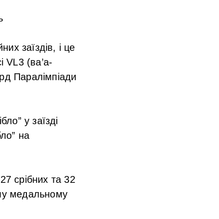
ь
их заїздів, і це
і VL3 (ва’а-
орд Паралімпіади
ло” у заїзді
бло” на
27 срібних та 32
ому медальному