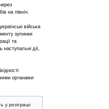
 через
ів на північ.
країнські війська
менту зупинки
ації та
 наступальні дії,
хідності
овими органами
ь у розіграші