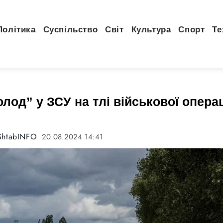
Політика
Суспільство
Світ
Культура
Спорт
Те
лод” у ЗСУ на тлі військової операц
ShtabINFO
20.08.2024 14:41