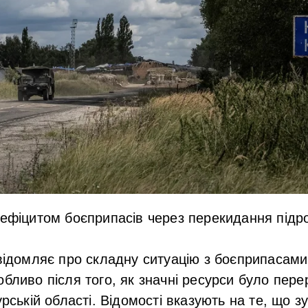
дефіцитом боєприпасів через перекидання підроз
овідомляє про складну ситуацію з боєприпасам
обливо після того, як значні ресурси було пер
урській області. Відомості вказують на те, що з