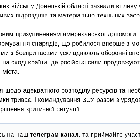
ких військ у Донецькій області зазнали впливу
вих підрозділів та матеріально-технічних засоб
совим призупиненням американської допомоги, у
ормування снарядів, що робилося вперше з мо
ми з боєприпасами ускладнюють оборонні опер
на сході країни, де російські сили продовжують
 міста.
я щодо адекватного розподілу ресурсів та необ
мки триває, і командування ЗСУ разом з уряд
ішення критичної ситуації.
сь на наш
телеграм канал
, та приймайте участ