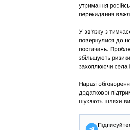
утримання російсь
перекидання важли
У зв’язку з тимча
повернулися до н
постачань. Пробле
збільшують ризики 
захоплюючи села і
Наразі обговоренн
додаткової підтри
шукають шляхи вир
Підписуйте