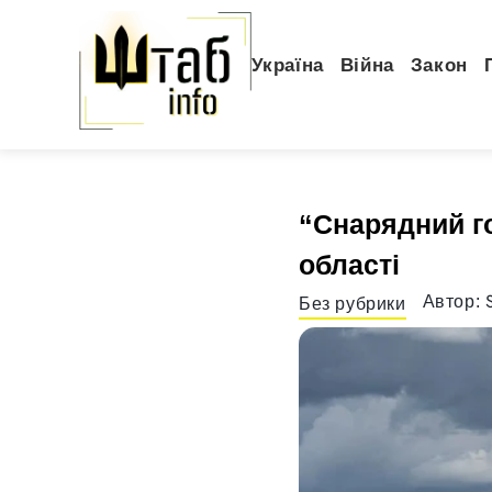
Україна
Війна
Закон
“Снарядний го
області
Автор:
Без рубрики