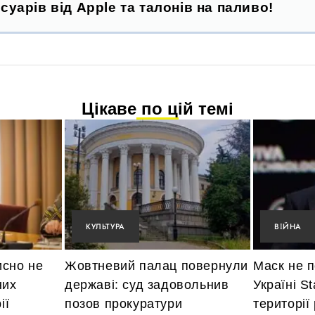
суарів від Apple та талонів на паливо!
Цікаве по цій темі
КУЛЬТУРА
ВІЙНА
исно не
Жовтневий палац повернули
Маск не 
них
державі: суд задовольнив
Україні St
ії
позов прокуратури
території