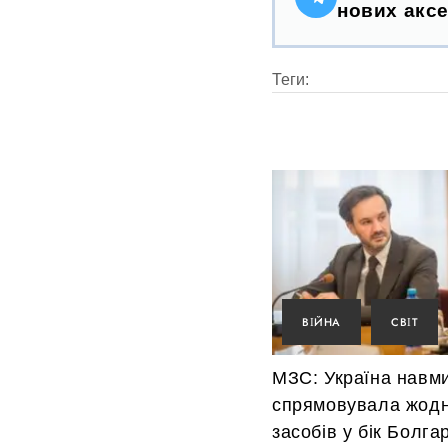
нових аксе
Теги:
ВІЙНА
СВІТ
МЗС: Україна навм
спрямовувала жод
засобів у бік Болгар