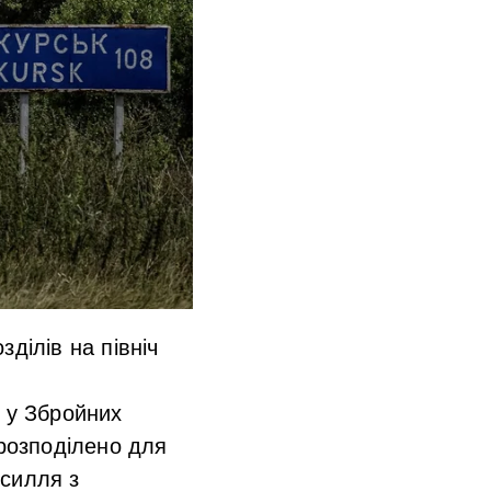
ділів на північ
и у Збройних
ерозподілено для
усилля з