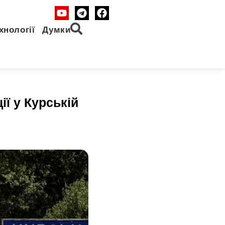
хнології
Думки
ії у Курській