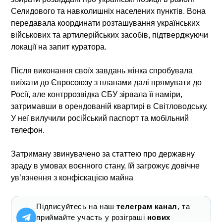
Селидового та навколишніх населених пунктів. Вона
передавала координати розташування українських
військових та артилерійських засобів, підтверджуючи
локації на запит куратора.
Після виконання своїх завдань жінка спробувала
виїхати до Євросоюзу з планами далі прямувати до
Росії, але контррозвідка СБУ зірвала її наміри,
затримавши в орендованій квартирі в Світловодську.
У неї вилучили російський паспорт та мобільний
телефон.
Затриману звинувачено за статтею про державну
зраду в умовах воєнного стану, їй загрожує довічне
ув’язнення з конфіскацією майна
Підписуйтесь на наш
телеграм канал
, та
приймайте участь у розіграші
нових