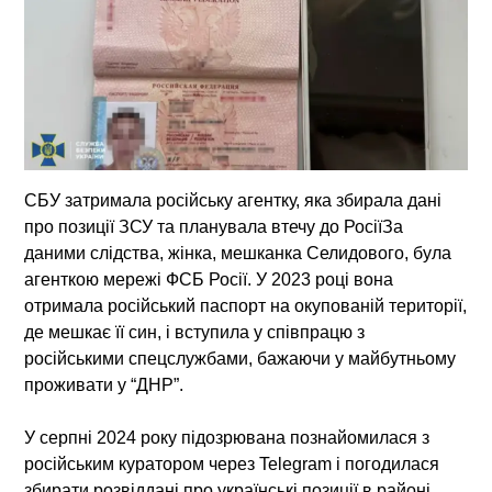
СБУ затримала російську агентку, яка збирала дані
про позиції ЗСУ та планувала втечу до РосіїЗа
даними слідства, жінка, мешканка Селидового, була
агенткою мережі ФСБ Росії. У 2023 році вона
отримала російський паспорт на окупованій території,
де мешкає її син, і вступила у співпрацю з
російськими спецслужбами, бажаючи у майбутньому
проживати у “ДНР”.
У серпні 2024 року підозрювана познайомилася з
російським куратором через Telegram і погодилася
збирати розвіддані про українські позиції в районі