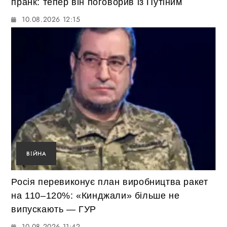
пранк: тепер він поговорив із Путіним
10.08.2026 12:15
ВІЙНА
Росія перевиконує план виробництва ракет
на 110–120%: «Кинджали» більше не
випускають — ГУР
10.08.2026 11:42