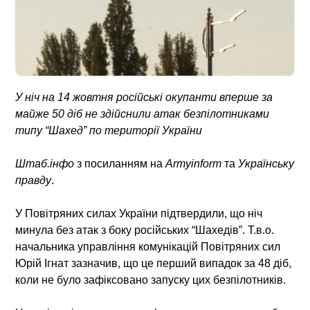
У ніч на 14 жовтня російські окупанти вперше за
майже 50 діб не здійснили атак безпілотниками
типу “Шахед” по території України
Штаб.інфо
з посиланням на
Armyinform
та
Українську
правду
.
У Повітряних силах України підтвердили, що ніч
минула без атак з боку російських “Шахедів”. Т.в.о.
начальника управління комунікацій Повітряних сил
Юрій Ігнат зазначив, що це перший випадок за 48 діб,
коли не було зафіксовано запуску цих безпілотників.