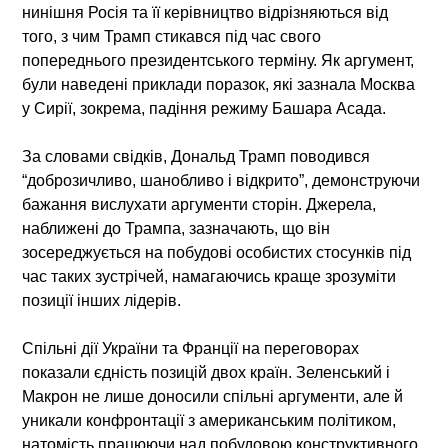
нинішня Росія та її керівництво відрізняються від
того, з чим Трамп стикався під час свого
попереднього президентського терміну. Як аргумент,
були наведені приклади поразок, які зазнала Москва
у Сирії, зокрема, падіння режиму Башара Асада.
За словами свідків, Дональд Трамп поводився
“доброзичливо, шанобливо і відкрито”, демонструючи
бажання вислухати аргументи сторін. Джерела,
наближені до Трампа, зазначають, що він
зосереджується на побудові особистих стосунків під
час таких зустрічей, намагаючись краще зрозуміти
позиції інших лідерів.
Спільні дії України та Франції на переговорах
показали єдність позицій двох країн. Зеленський і
Макрон не лише доносили спільні аргументи, але й
уникали конфронтації з американським політиком,
натомість працюючи над побудовою конструктивного