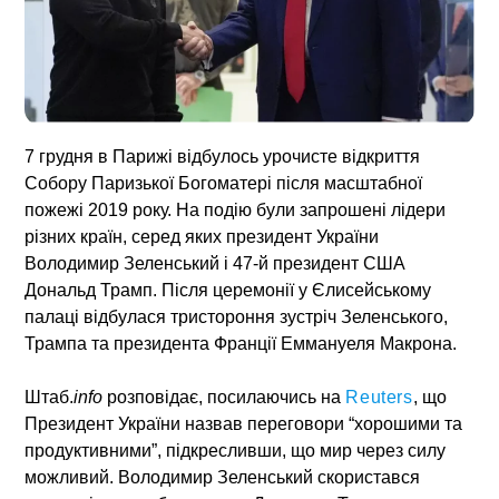
7 грудня в Парижі відбулось урочисте відкриття
Собору Паризької Богоматері після масштабної
пожежі 2019 року. На подію були запрошені лідери
різних країн, серед яких президент України
Володимир Зеленський і 47-й президент США
Дональд Трамп. Після церемонії у Єлисейському
палаці відбулася тристороння зустріч Зеленського,
Трампа та президента Франції Еммануеля Макрона.
Штаб.
info
розповідає, посилаючись на
Reuters
, що
Президент України назвав переговори “хорошими та
продуктивними”, підкресливши, що мир через силу
можливий. Володимир Зеленський скористався