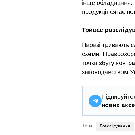
інше обладнання. 
продукції сягає по
Триває розсліду
Наразі тривають сл
схеми. Правоохоро
точки збуту контр
законодавством У
Підписуйте
нових аксе
Теги:
Розслідування