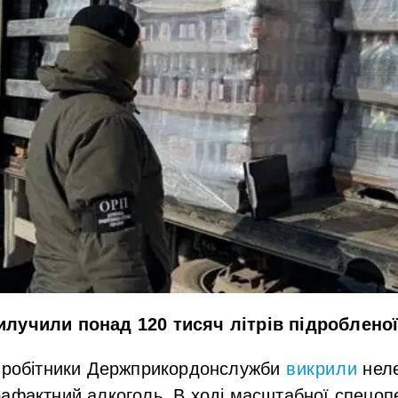
лучили понад 120 тисяч літрів підробленої
івробітники Держприкордонслужби
викрил
и
неле
афактний алкоголь. В ході масштабної спецоп