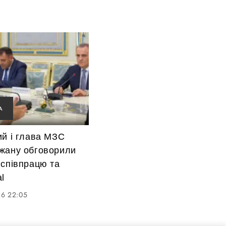
А
ий і глава МЗС
жану обговорили
 співпрацю та
l
26 22:05