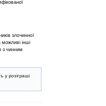
ифікованої
ників злочинної
 можливі інші
о з чинним
ь у розіграші