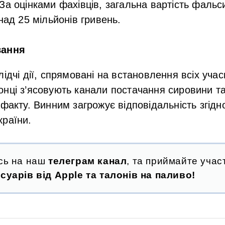
За оцінками фахівців, загальна вартість фальс
над 25 мільйонів гривень.
вання
ідчі дії, спрямовані на встановлення всіх учас
нці з’ясовують канали постачання сировини та
афакту. Винним загрожує відповідальність згідн
країни.
сь на наш
телеграм канал
, та приймайте участ
суарів від Apple та талонів на паливо!