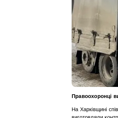
Правоохоронці ви
На Харківщині сп
виготовляли контр