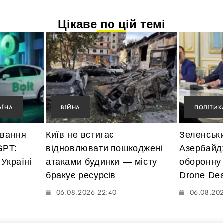
Цікаве по цій темі
АЇНА
ВІЙНА
ПОЛІТИК
ування
Київ не встигає
Зеленськ
GPT:
відновлювати пошкоджені
Азербайд
Україні
атаками будинки — місту
оборонну
бракує ресурсів
Drone Dea
06.08.2026 22:40
06.08.20