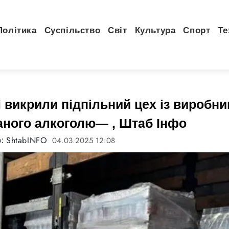
Політика
Суспільство
Світ
Культура
Спорт
Те
 викрили підпільний цех із виробни
ного алкоголю— , Штаб Інфо
ShtabINFO
04.03.2025 12:08
р: