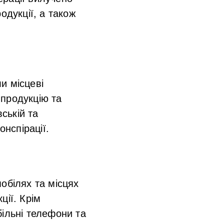
одукції, а також
и місцеві
 продукцію та
ській та
онспірації.
обілях та місцях
ції. Крім
більні телефони та