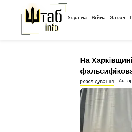
Україна
Війна
Закон
На Харківщині
фальсифікова
Авто
розслідування