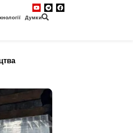
хнології
Думки
цтва