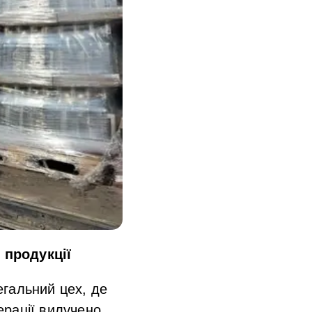
 продукції
гальний цех, де
ерації вилучено