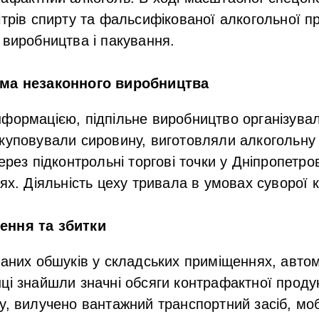
ітрів спирту та фальсифікованої алкогольної пр
 виробництва і пакування.
ема незаконного виробництва
формацією, підпільне виробництво організувал
куповували сировину, виготовляли алкогольну
ерез підконтрольні торгові точки у Дніпропетров
ях. Діяльність цеху тривала в умовах суворої к
ення та збитки
ваних обшуків у складських приміщеннях, автом
ці знайшли значні обсяги контрафактної продук
у, вилучено вантажний транспортний засіб, мо