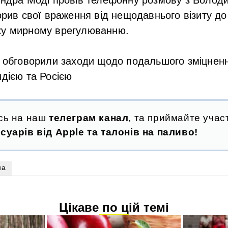
ворив свої враження від нещодавнього візиту до
ку мирному врегулюванню.
и обговорили заходи щодо подальшого зміцненн
ндією та Росією
сь на наш
телеграм канал
, та приймайте участ
суарів від Apple та талонів на паливо!
на
Цікаве по цій темі