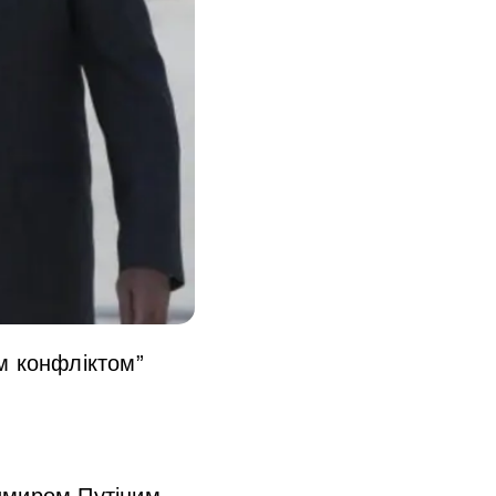
им конфліктом”
имиром Путіним,