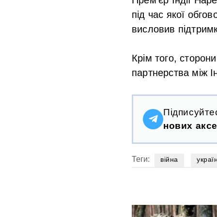
під час якої обго
висловив підтрим
Крім того, сторон
партнерства між І
Підписуйте
нових аксе
Теги:
війна
украї