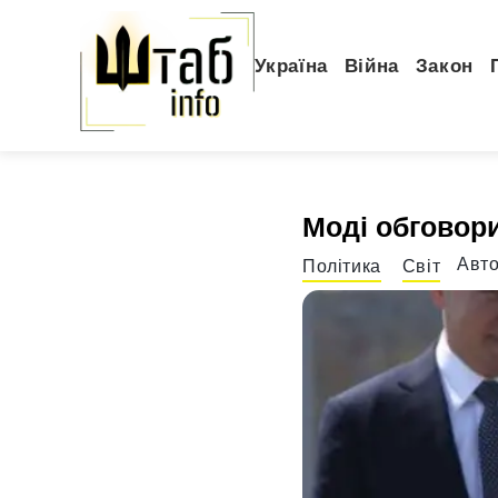
Україна
Війна
Закон
Моді обговорив
Авт
Політика
Світ