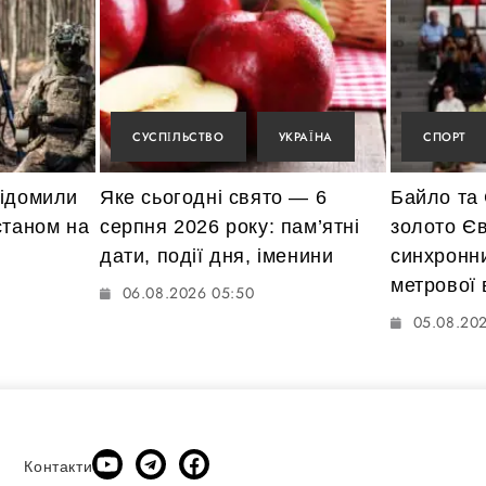
СУСПІЛЬСТВО
УКРАЇНА
СПОРТ
відомили
Яке сьогодні свято — 6
Байло та
станом на
серпня 2026 року: пам’ятні
золото Єв
дати, події дня, іменини
синхронни
метрової
06.08.2026 05:50
05.08.202
Контакти