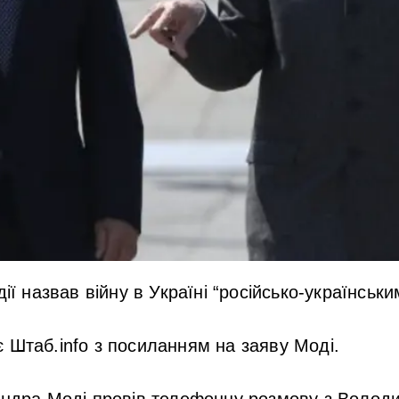
дії назвав війну в Україні “російсько-українськ
 Штаб.info з посиланням на заяву Моді.
ендра Моді провів телефонну розмову з Волод