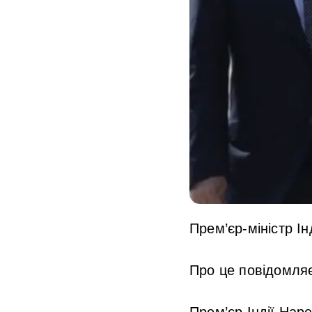
Прем’єр-міністр Ін
Про це повідомляє
Прем’єр Індії Нар