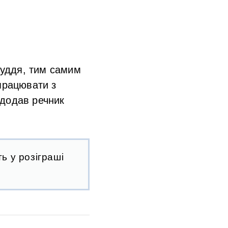
суддя, тим самим
працювати з
 додав речник
ь у розіграші