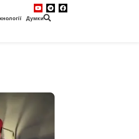
хнології
Думки