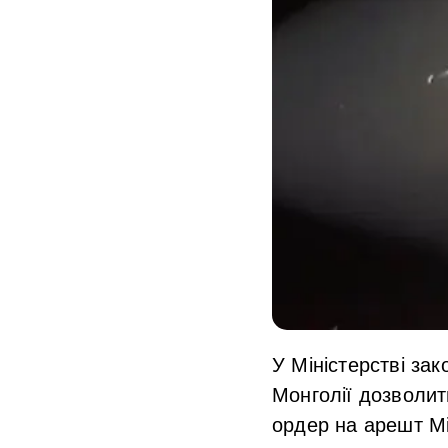
У Міністерстві за
Монголії дозволит
ордер на арешт Мі