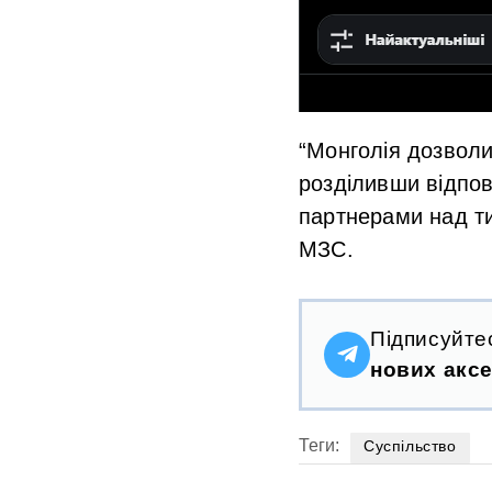
“Монголія дозвол
розділивши відпов
партнерами над ти
МЗС.
Підписуйте
нових аксе
Теги:
Суспільство