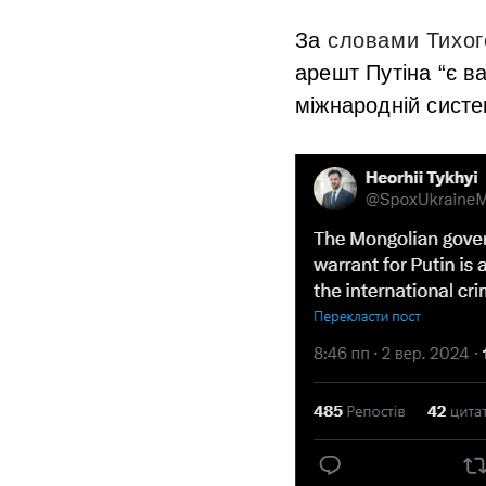
За
словами Тихог
арешт Путіна “є 
міжнародній систе