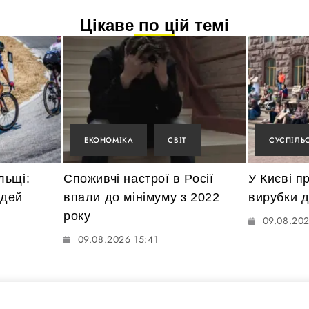
Цікаве по цій темі
ЕКОНОМІКА
СВІТ
СУСПІЛЬ
льщі:
Споживчі настрої в Росії
У Києві п
юдей
впали до мінімуму з 2022
вирубки 
року
09.08.202
09.08.2026 15:41