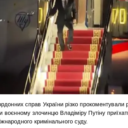
кордонних справ України різко прокоментували
и воєнному злочинцю Владіміру Путіну приїхат
жнародного кримінального суду.