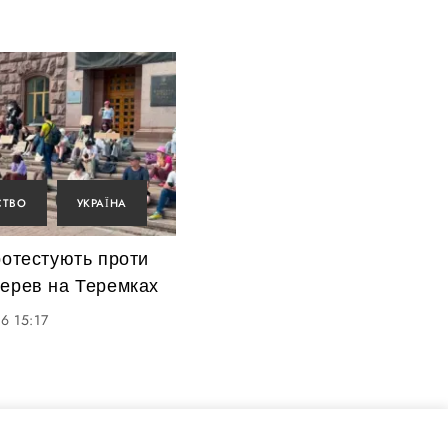
СТВО
УКРАЇНА
ротестують проти
дерев на Теремках
6 15:17