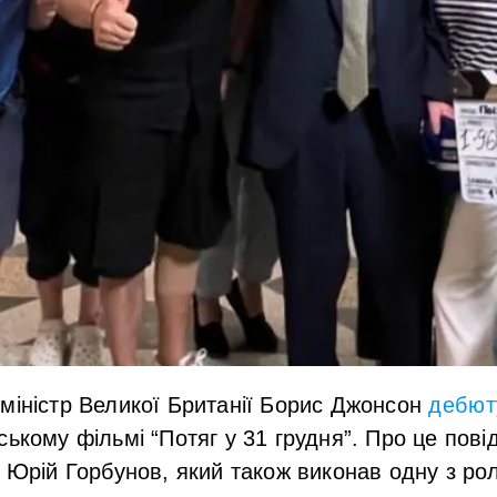
міністр Великої Британії Борис Джонсон
дебют
ському фільмі “Потяг у 31 грудня”. Про це пов
й Юрій Горбунов, який також виконав одну з рол