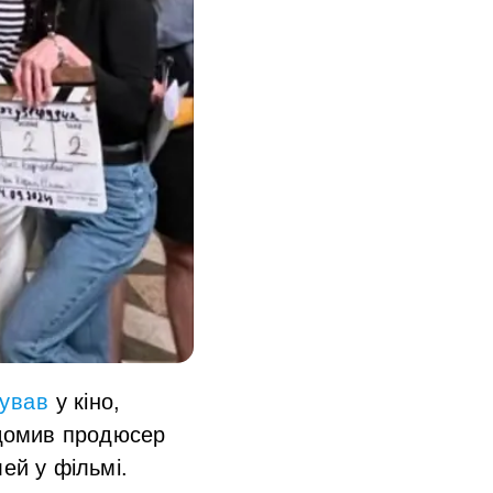
ував
у кіно,
ідомив продюсер
ей у фільмі.