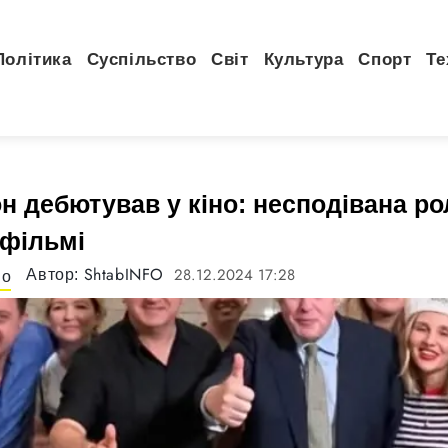
Політика
Суспільство
Світ
Культура
Спорт
Те
 дебютував у кіно: несподівана ро
 фільмі
ShtabINFO
28.12.2024 17:28
Автор:
во