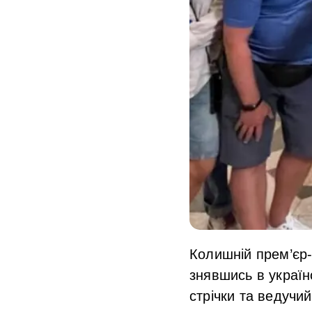
Колишній прем’єр-
знявшись в україн
стрічки та ведучи