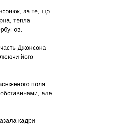
сонюк, за те, що
рна, тепла
орбунов.
 Участь Джонсона
слюючи його
асніженого поля
 обставинами, але
казала кадри