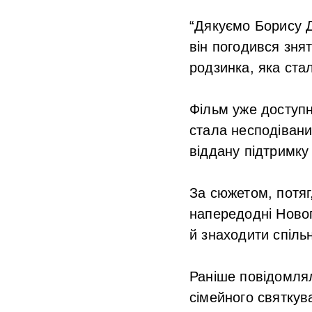
“Дякуємо Борису 
він погодився зня
родзинка, яка ста
Фільм уже доступн
стала несподівани
віддану підтримку 
За сюжетом, потяг
напередодні Новог
й знаходити спіль
Раніше повідомля
сімейного святкув