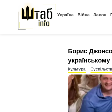
Україна
Війна
Закон
Борис Джонсон
українському
Культура
Суспільст