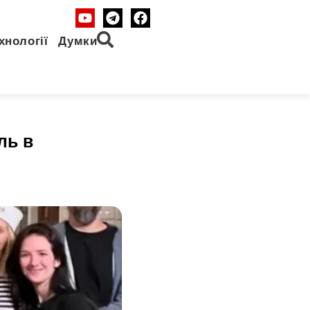
хнології
Думки
ль в