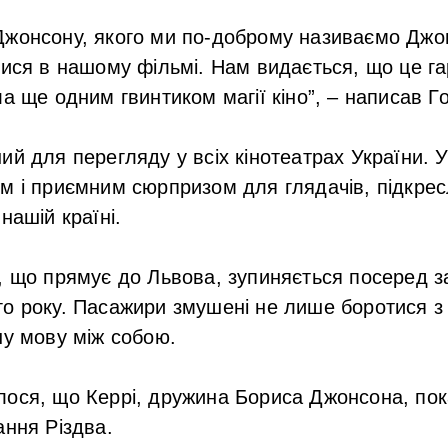
Джонсону, якого ми по-доброму називаємо Джон
тися в нашому фільмі. Нам видається, що це га
ла ще одним гвинтиком магії кіно”, – написав Г
ий для перегляду у всіх кінотеатрах України.
м і приємним сюрпризом для глядачів, підкре
нашій країні.
, що прямує до Львова, зупиняється посеред з
о року. Пасажири змушені не лише боротися з
ну мову між собою.
лося, що Керрі, дружина Бориса Джонсона, по
ання Різдва.