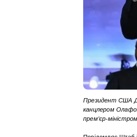
Президент США Дж
канцлером Олафо
прем’єр-міністро
Повідомляє Штаб.