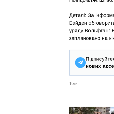
Деталі:
За інформа
Байден обговорить
уряду Вольфганг Б
заплановано на кі
Підписуйте
нових аксе
Теги: