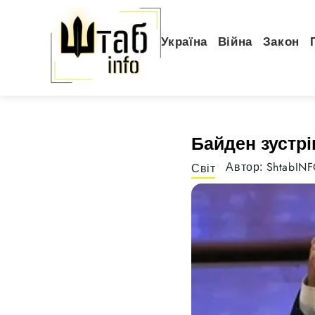
Україна
Війна
Закон
Байден зустрі
ShtabIN
Автор:
Світ