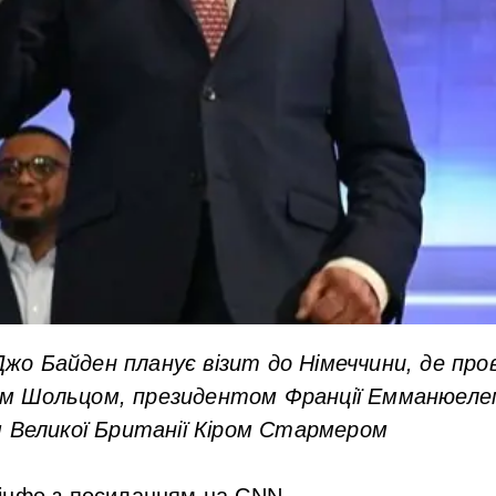
о Байден планує візит до Німеччини, де прове
м Шольцом, президентом Франції Емманюел
м Великої Британії Кіром Стармером
інфо з посиланням на CNN