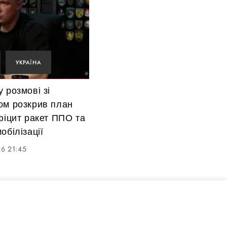
УКРАЇНА
 розмові зі
ом розкрив план
фіцит ракет ППО та
обілізації
6 21:45