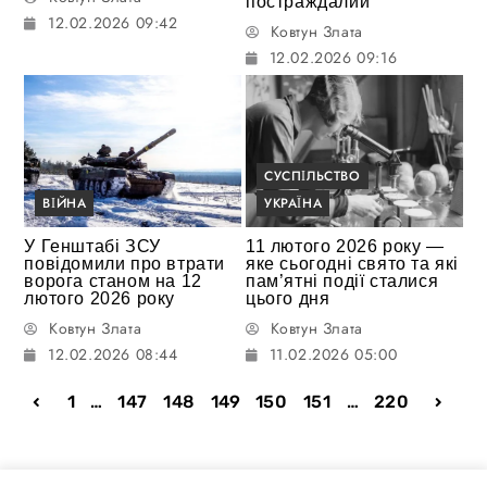
постраждалий
12.02.2026 09:42
Ковтун Злата
12.02.2026 09:16
СУСПІЛЬСТВО
ВІЙНА
УКРАЇНА
У Генштабі ЗСУ
11 лютого 2026 року —
повідомили про втрати
яке сьогодні свято та які
ворога станом на 12
пам’ятні події сталися
лютого 2026 року
цього дня
Ковтун Злата
Ковтун Злата
12.02.2026 08:44
11.02.2026 05:00
1
…
147
148
149
150
151
…
220