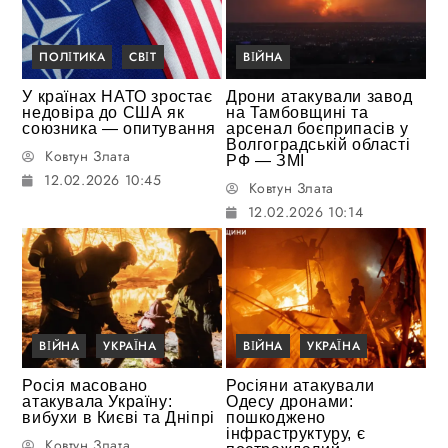
ПОЛІТИКА
СВІТ
ВІЙНА
У країнах НАТО зростає
Дрони атакували завод
недовіра до США як
на Тамбовщині та
союзника — опитування
арсенал боєприпасів у
Волгоградській області
Ковтун Злата
РФ — ЗМІ
12.02.2026 10:45
Ковтун Злата
12.02.2026 10:14
ВІЙНА
УКРАЇНА
ВІЙНА
УКРАЇНА
Росія масовано
Росіяни атакували
атакувала Україну:
Одесу дронами:
вибухи в Києві та Дніпрі
пошкоджено
інфраструктуру, є
Ковтун Злата