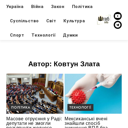
Україна
Війна
Закон
Політика
Суспільство
Світ
Культура
Спорт
Технології
Думки
Автор:
Ковтун Злата
ПОЛІТИКА
ТЕХНОЛОГІЇ
Масове отруєння у Раді:
Мексиканські вчені
депутати не змогли
знайшли спосіб
розглянути жодного
знищення ВПЛ без