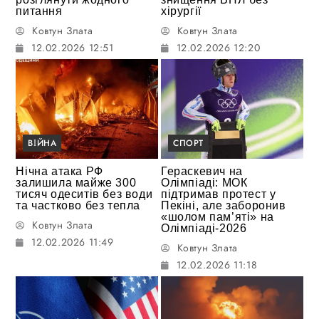
питання
хірургії
Ковтун Злата
Ковтун Злата
12.02.2026 12:51
12.02.2026 12:20
ВІЙНА
СПОРТ
Нічна атака РФ
Гераскевич на
залишила майже 300
Олімпіаді: МОК
тисяч одеситів без води
підтримав протест у
та частково без тепла
Пекіні, але заборонив
«шолом пам’яті» на
Ковтун Злата
Олімпіаді-2026
12.02.2026 11:49
Ковтун Злата
12.02.2026 11:18