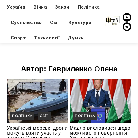
Україна
Війна
Закон
Політика
Суспільство
Світ
Культура
Спорт
Технології
Думки
Автор:
Гавриленко Олена
ПОЛІТИКА
СВІТ
ПОЛІТИКА
Українські морські дрони
Мадяр висловився щодо
можуть взяти участь у
можливого повернення
захисті Ормузької
Україні коштів