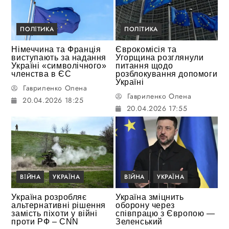
ПОЛІТИКА
ПОЛІТИКА
Німеччина та Франція
Єврокомісія та
виступають за надання
Угорщина розглянули
Україні «символічного»
питання щодо
членства в ЄС
розблокування допомоги
Україні
Гавриленко Олена
Гавриленко Олена
20.04.2026 18:25
20.04.2026 17:55
ВІЙНА
УКРАЇНА
ВІЙНА
УКРАЇНА
Україна розробляє
Україна зміцнить
альтернативні рішення
оборону через
замість піхоти у війні
співпрацю з Європою —
проти РФ – CNN
Зеленський