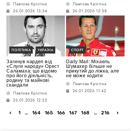
Павлова Крістіна
Павлова Крістіна
26.01.2026 13:34
26.01.2026 12:58
ПОЛІТИКА
УКРАЇНА
СПОРТ
Загинув нардеп від
Daily Mail: Міхаель
«Слуги народу» Орест
Шумахер більше не
Саламаха: що відомо
прикутий до ліжка, але
про його діяльність,
не може ходити
родину та майнові
Павлова Крістіна
скандали
26.01.2026 11:42
Павлова Крістіна
26.01.2026 12:22
1
…
164
165
166
167
168
…
216