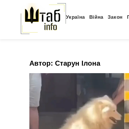
Україна
Війна
Закон
Автор:
Старун Ілона