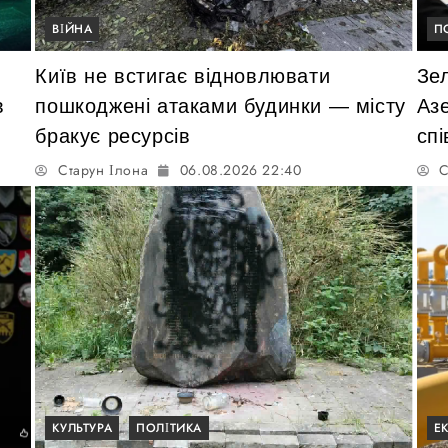
ВІЙНА
П
Київ не встигає відновлювати
Зе
в
пошкоджені атаками будинки — місту
Аз
бракує ресурсів
сп
Старун Ілона
06.08.2026 22:40
С
КУЛЬТУРА
ПОЛІТИКА
Е