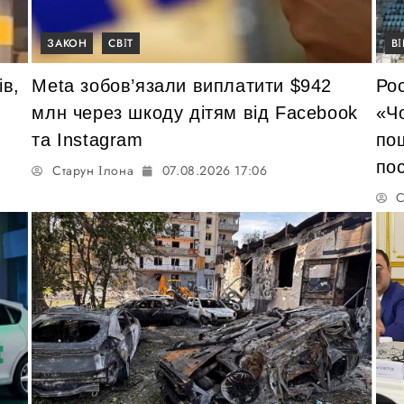
ЗАКОН
СВІТ
В
ів,
Meta зобов’язали виплатити $942
Рос
млн через шкоду дітям від Facebook
«Ч
та Instagram
пош
по
Старун Ілона
07.08.2026 17:06
С