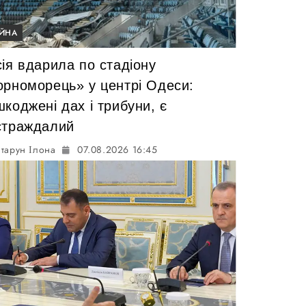
ІЙНА
ія вдарила по стадіону
орноморець» у центрі Одеси:
коджені дах і трибуни, є
страждалий
тарун Ілона
07.08.2026 16:45