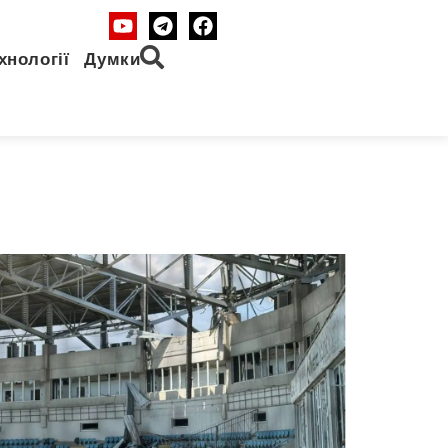
хнології
Думки