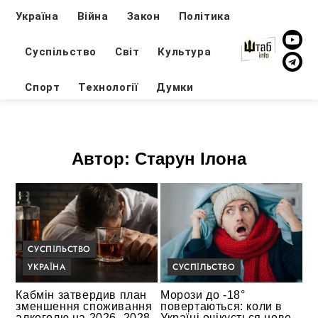
Україна
Війна
Закон
Політика
Суспільство
Світ
Культура
Спорт
Технології
Думки
Автор:
Старун Ілона
СУСПІЛЬСТВО
УКРАЇНА
СУСПІЛЬСТВО
Кабмін затвердив план
Морози до -18°
зменшення споживання
повертаються: коли в
алкоголю на 2026–2028
Україні очікується нове