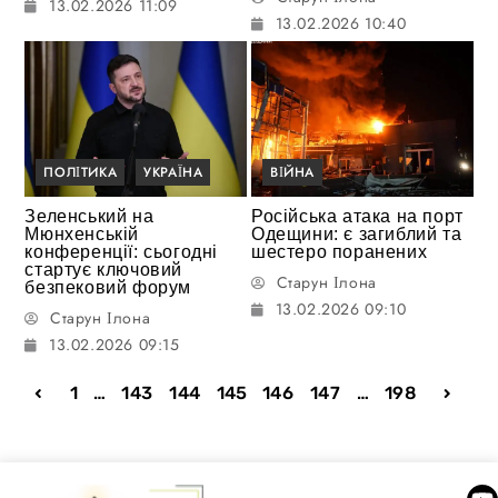
13.02.2026 11:09
13.02.2026 10:40
ПОЛІТИКА
УКРАЇНА
ВІЙНА
Зеленський на
Російська атака на порт
Мюнхенській
Одещини: є загиблий та
конференції: сьогодні
шестеро поранених
стартує ключовий
Старун Ілона
безпековий форум
13.02.2026 09:10
Старун Ілона
13.02.2026 09:15
1
…
143
144
145
146
147
…
198