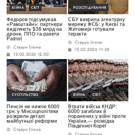
ВІЙНА
СВІТ
РОЗСЛІДУВАННЯ
Федоров підсумував
СБУ викрила агентурну
«Рамштайн»: партнери
мережу ФСБ: у Києві та
виділяють $38 млрд на
Житомирі готували
дрони, ППО та ракети
теракти
Patriot
Старун Ілона
Старун Ілона
13.02.2026 11:38
13.02.2026 12:50
СУСПІЛЬСТВО
ВІЙНА
СВІТ
Пенсія не нижче 6000
Втрати військ КНДР:
грн: у Мінсоцполітики
6000 загиблих й
розкрили деталі
поранених у війні проти
майбутньої реформи
України,— розвідка
Південної Кореї
Старун Ілона
Старун Ілона