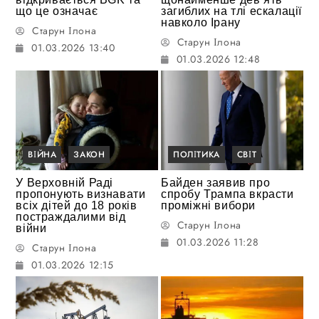
що це означає
загиблих на тлі ескалації
навколо Ірану
Старун Ілона
Старун Ілона
01.03.2026 13:40
01.03.2026 12:48
ВІЙНА
ЗАКОН
ПОЛІТИКА
СВІТ
У Верховній Раді
Байден заявив про
пропонують визнавати
спробу Трампа вкрасти
всіх дітей до 18 років
проміжні вибори
постраждалими від
Старун Ілона
війни
01.03.2026 11:28
Старун Ілона
01.03.2026 12:15