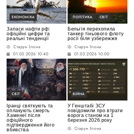
ЕКОНОМІКА
ПОЛІТИКА
СВІТ
Запаси нафти рф:
Бельгія перехопила
офіційні цифри та
танкер тіньового флоту
реальні тенденції
росії біля узбережжя
Старун Ілона
Старун Ілона
01.03.2026 10:40
01.03.2026 10:00
СВІТ
ВІЙНА
Іранці святкують та
У Генштабі ЗСУ
оплакують смерть
повідомили про втрати
Хаменеї після
ворога станом на 1
офіційного
березня 2026 року
підтвердження його
Старун Ілона
вбивства