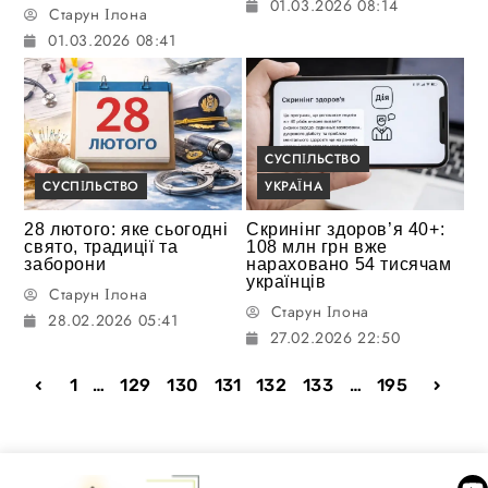
01.03.2026 08:14
Старун Ілона
01.03.2026 08:41
СУСПІЛЬСТВО
СУСПІЛЬСТВО
УКРАЇНА
28 лютого: яке сьогодні
Скринінг здоров’я 40+:
свято, традиції та
108 млн грн вже
заборони
нараховано 54 тисячам
українців
Старун Ілона
Старун Ілона
28.02.2026 05:41
27.02.2026 22:50
1
…
129
130
131
132
133
…
195