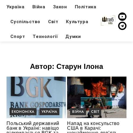
Україна
Війна
Закон
Політика
Суспільство
Світ
Культура
Спорт
Технології
Думки
Автор:
Старун Ілона
ЕКОНОМІКА
УКРАЇНА
ВІЙНА
СВІТ
Польський державний
Напад на консульство
банк в Україні: навіщо
США в Карачі:
відкривається BGK та
щонайменше дев’ять