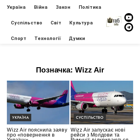
Україна
Війна
Закон
Політика
Суспільство
Світ
Культура
Спорт
Технології
Думки
Позначка:
Wizz Air
УКРАЇНА
СУСПІЛЬСТВО
Wizz Air пояснила заяву
Wizz Air запускає нові
про «повернення в
рейси з Молдови та
Україну»
Румунії: відкриваються