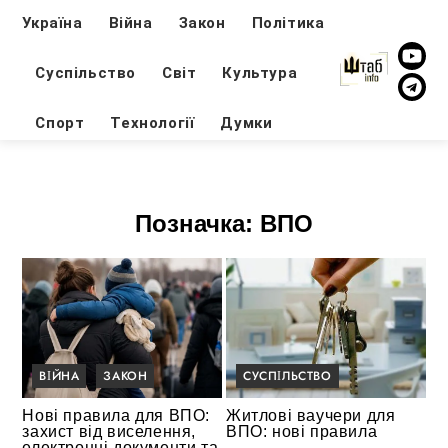
Україна
Війна
Закон
Політика
Суспільство
Світ
Культура
Спорт
Технології
Думки
Позначка:
ВПО
ВІЙНА
ЗАКОН
СУСПІЛЬСТВО
Нові правила для ВПО:
Житлові ваучери для
захист від виселення,
ВПО: нові правила
електронні документи та