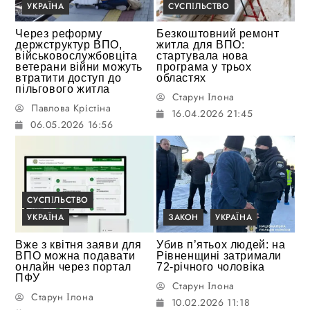
УКРАЇНА
СУСПІЛЬСТВО
Через реформу
Безкоштовний ремонт
держструктур ВПО,
житла для ВПО:
військовослужбовціта
стартувала нова
ветерани війни можуть
програма у трьох
втратити доступ до
областях
пільгового житла
Старун Ілона
Павлова Крістіна
16.04.2026 21:45
06.05.2026 16:56
СУСПІЛЬСТВО
УКРАЇНА
ЗАКОН
УКРАЇНА
Вже з квітня заяви для
Убив п’ятьох людей: на
ВПО можна подавати
Рівненщині затримали
онлайн через портал
72-річного чоловіка
ПФУ
Старун Ілона
Старун Ілона
10.02.2026 11:18