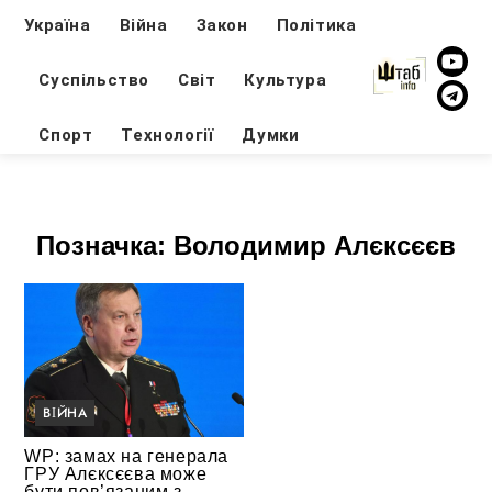
Україна
Війна
Закон
Політика
Суспільство
Світ
Культура
Спорт
Технології
Думки
Позначка:
Володимир Алєксєєв
ВІЙНА
WP: замах на генерала
ГРУ Алєксєєва може
бути пов’язаним з