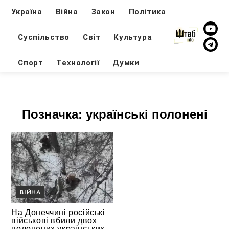
Україна
Війна
Закон
Політика
Суспільство
Світ
Культура
Спорт
Технології
Думки
Позначка:
українські полонені
ВІЙНА
На Донеччині російські
військові вбили двох
полонених українських