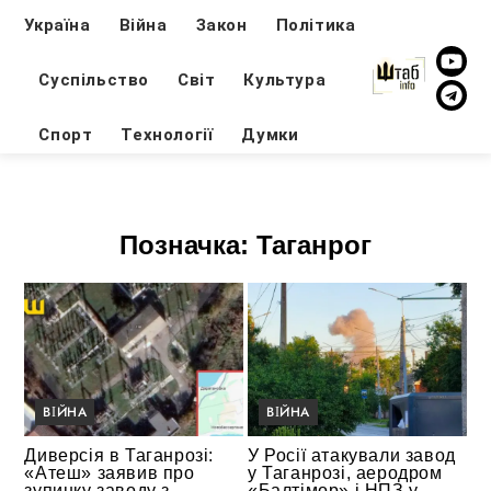
Україна
Війна
Закон
Політика
Суспільство
Світ
Культура
Спорт
Технології
Думки
Позначка:
Таганрог
ВІЙНА
ВІЙНА
Диверсія в Таганрозі:
У Росії атакували завод
«Атеш» заявив про
у Таганрозі, аеродром
зупинку заводу з
«Балтімор» і НПЗ у