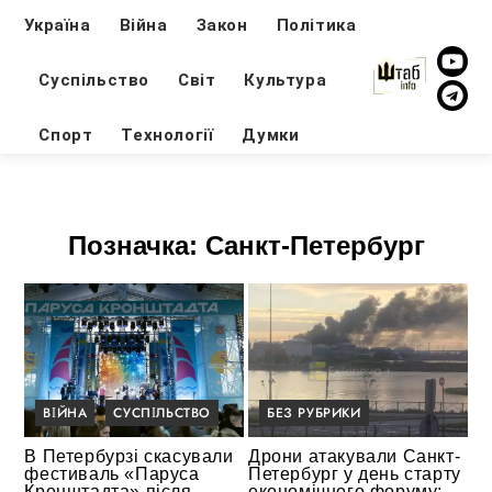
Україна
Війна
Закон
Політика
Суспільство
Світ
Культура
Спорт
Технології
Думки
Позначка:
Санкт-Петербург
ВІЙНА
СУСПІЛЬСТВО
БЕЗ РУБРИКИ
В Петербурзі скасували
Дрони атакували Санкт-
фестиваль «Паруса
Петербург у день старту
Кронштадта» після
економічного форуму: