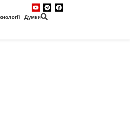
хнології
Думки