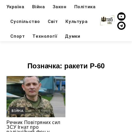
Україна
Війна
Закон
Політика
Суспільство
Світ
Культура
Спорт
Технології
Думки
Позначка:
ракети Р-60
ВІЙНА
Речник Повітряних сил
ЗСУ Ігнат про
радіаційний фон у