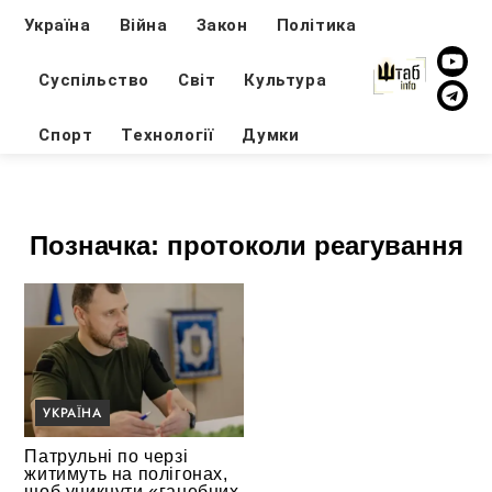
Україна
Війна
Закон
Політика
Суспільство
Світ
Культура
Спорт
Технології
Думки
Позначка:
протоколи реагування
УКРАЇНА
Патрульні по черзі
житимуть на полігонах,
щоб уникнути «ганебних