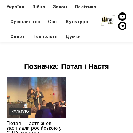
Україна
Війна
Закон
Політика
Суспільство
Світ
Культура
Спорт
Технології
Думки
Позначка:
Потап і Настя
КУЛЬТУРА
Потап і Настя знов
заспівали російською у
США: мережа