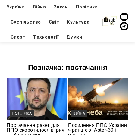
Україна
Війна
Закон
Політика
Суспільство
Світ
Культура
Спорт
Технології
Думки
Позначка:
постачання
ПОЛІТИКА
ВІЙНА
Постачання ракет для
Посилення ППО України
ППО скоротилося втричі
Францією: Aster-30 і
— Зеленський
радари